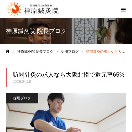
神原鍼灸院 院長ブログ
神原鍼灸院 院長ブログ
採用ブログ
訪問針灸の求人なら大阪北摂で還元率65%
ホーム
訪問針灸の求人なら大阪北摂で還元率65%
2026.04.18
採用ブログ