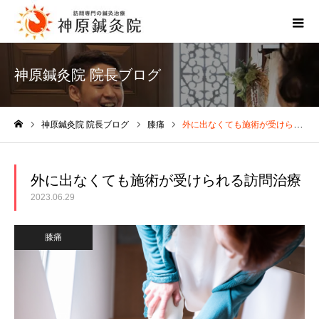
神原鍼灸院 院長ブログ
神原鍼灸院 院長ブログ
膝痛
外に出なくても施術が受けられる訪問治療
ホーム
外に出なくても施術が受けられる訪問治療
2023.06.29
膝痛