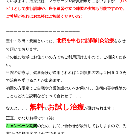
ていきます。治療法は、マッサージや針灸治療がございますが、
リハ
ビリとして歩行訓練や、座る練習や立つ練習の実施も可能ですので、
ご希望があればお気軽にご相談くださいね！
ーーーーーーーーーーーーーーーーーーー
北摂を中心に訪問針灸治療
豊中・吹田・箕面といった、
をさせ
て頂いております。
その他に地域にお住まいの方でもご利用頂けますので、ご相談くださ
い。
当院の治療は、健康保険が適用されれば１割負担の方は１回５００円
で治療を受けることが出来ます。
初回の方限定でご自宅や介護施設の方へお伺いし、施術内容や保険の
ことなどのご説明などすべて合わせて、、、
無料
お試し治療
なんと、、、
で
が受けられます！！
正直、かなりお得です（笑）
キャンペーン期間
のため、お問い合わせが殺到しておりますので、先
着
1
日
2
名様限定でさせて頂きます。