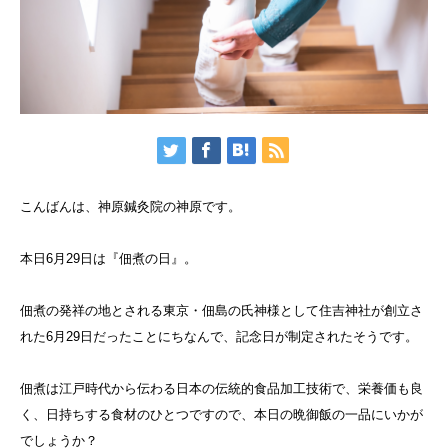
こんばんは、神原鍼灸院の神原です。
本日
6
月
29
日は『
佃煮
の日』。
佃煮の発祥の地
とされる東京・佃島の氏神様として住吉神社が創立さ
れた
6
月
29
日だったことにちなんで、記念日が制定されたそうです。
佃煮は江戸時代から伝わる日本の伝統的食品加工技術で、栄養価も良
く、日持ちする食材のひとつですので、本日の晩御飯の一品にいかが
でしょうか？