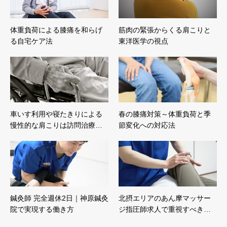
体重負荷による膝痛を和らげ
筋肉の緊張からくる肩こりと
る自宅ケア法
東洋医学の視点
車いす利用や寝たきりによる
春の膝痛対策～体重負荷と季
慢性的な肩こりは訪問治療…
節変化への対応法
鍼灸師 完全週休2日｜神原鍼灸
北摂エリアのあん摩マッサー
院で実現する働き方
ジ指圧師求人で重視すべき…