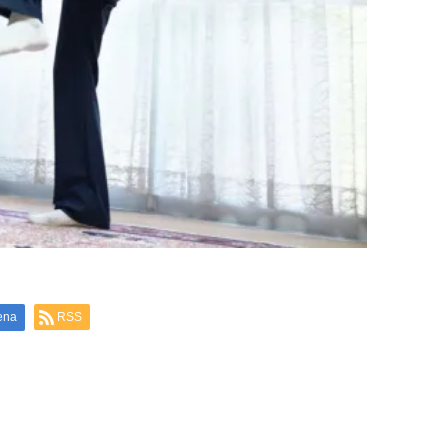
ena
RSS