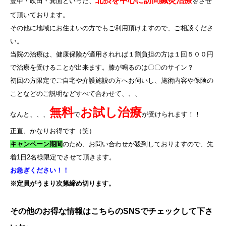
北摂を中心に訪問鍼灸治療
豊中・吹田・箕面といった、
をさせ
て頂いております。
その他に地域にお住まいの方でもご利用頂けますので、ご相談くださ
い。
当院の治療は、健康保険が適用されれば１割負担の方は１回５００円
で治療を受けることが出来ます。膝が鳴るのは〇〇のサイン？
初回の方限定でご自宅や介護施設の方へお伺いし、施術内容や保険の
ことなどのご説明などすべて合わせて、、、
無料
お試し治療
なんと、、、
で
が受けられます！！
正直、かなりお得です（笑）
キャンペーン期間
のため、お問い合わせが殺到しておりますので、先
着
1
日
2
名様限定でさせて頂きます。
お急ぎください！！
※定員がうまり次第締め切ります。
その他のお得な情報はこちらのSNSでチェックして下さ