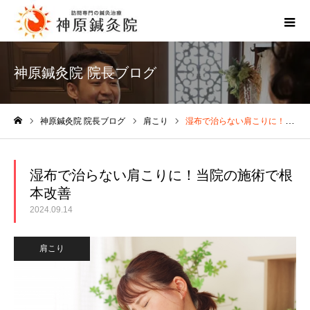
神原鍼灸院 院長ブログ
神原鍼灸院 院長ブログ
肩こり
湿布で治らない肩こりに！当院の施術で根本改善
ホーム
湿布で治らない肩こりに！当院の施術で根
本改善
2024.09.14
肩こり