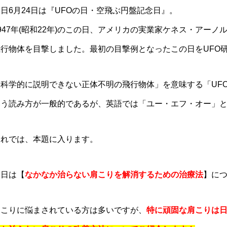
日6月24日は『UFOの日・空飛ぶ円盤記念日』。
947年(昭和22年)のこの日、アメリカの実業家ケネス・アー
飛行物体を目撃しました。最初の目撃例となったこの日をUFO
「科学的に説明できない正体不明の飛行物体」を意味する「UF
いう読み方が一般的であるが、英語では「ユー・エフ・オー」
それでは、本題に入ります。
本日は【
なかなか治らない肩こりを解消するための治療法
】に
肩こりに悩まされている方は多いですが、
特に頑固な肩こりは