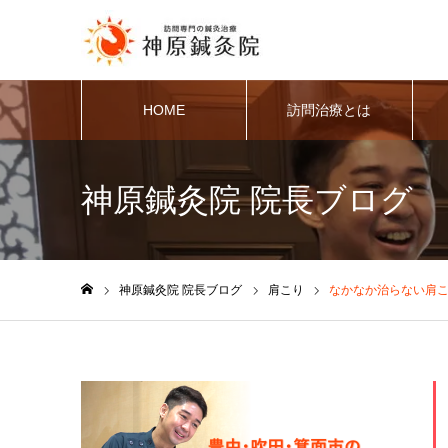
HOME
訪問治療とは
神原鍼灸院 院長ブログ
神原鍼灸院 院長ブログ
肩こり
なかなか治らない肩
ホーム