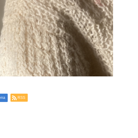
ena
RSS