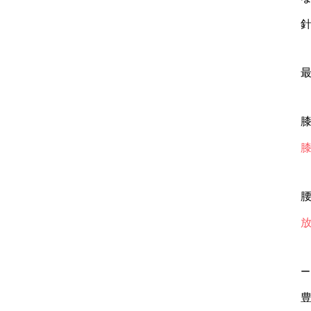
最
膝
腰
ー