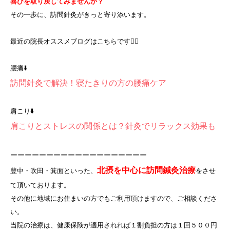
喜びを取り戻してみませんか？
その一歩に、訪問針灸がきっと寄り添います。
最近の院長オススメブログはこちらです💁‍♀️
腰痛⬇️
訪問針灸で解決！寝たきりの方の腰痛ケア
肩こり⬇️
肩こりとストレスの関係とは？針灸でリラックス効果も
ーーーーーーーーーーーーーーーーーーー
北摂を中心に訪問鍼灸治療
豊中・吹田・箕面といった、
をさせ
て頂いております。
その他に地域にお住まいの方でもご利用頂けますので、ご相談くださ
い。
当院の治療は、健康保険が適用されれば１割負担の方は１回５００円