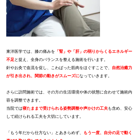
東洋医学では、膝の痛みを
「腎」や「肝」の弱りからくるエネルギー
不足
と捉え、全身のバランスを整える施術を行います。
針やお灸で血流を促し、こわばった筋肉をほぐすことで、
自然治癒力
が引き出され、関節の動きがスムーズに
なっていきます。
さらに訪問施術では、その方の生活環境や体の状態に合わせて施術内
容を調整できます。
当院では
寝たままで受けられる姿勢調整や声かけの工夫
も含め、安心
して続けられる工夫を大切にしています。
「もう年だから仕方ない」とあきらめず、
もう一度、自分の足で動く