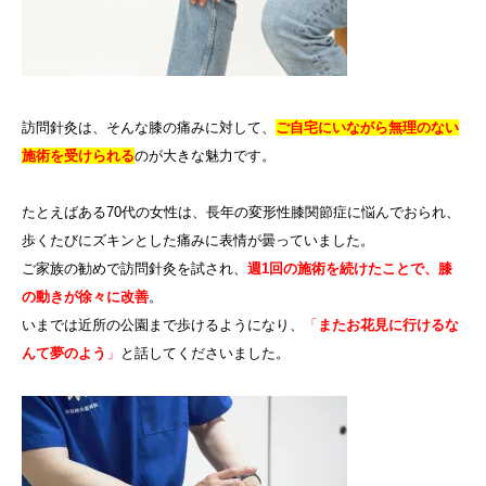
訪問針灸は、そんな膝の痛みに対して、
ご自宅にいながら無理のない
施術
を受けられる
のが大きな魅力です。
たとえばある70代の女性は、長年の変形性膝関節症に悩んでおられ、
歩くたびにズキンとした痛みに表情が曇っていました。
ご家族の勧めで訪問針灸を試され、
週1回の施術を続けたことで、膝
の動きが徐々に改善
。
いまでは近所の公園まで歩けるようになり、
「
またお花見に行けるな
んて夢のよう
」
と話してくださいました。