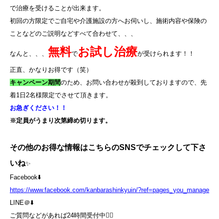
で治療を受けることが出来ます。
初回の方限定でご自宅や介護施設の方へお伺いし、施術内容や保険の
ことなどのご説明などすべて合わせて、、、
無料
お試し治療
なんと、、、
で
が受けられます！！
正直、かなりお得です（笑）
キャンペーン期間
のため、お問い合わせが殺到しておりますので、先
着
1
日
2
名様限定でさせて頂きます。
お急ぎください！！
※定員がうまり次第締め切ります。
その他のお得な情報はこちらのSNSでチェックして下さ
いね
✨
Facebook⬇️
https://www.facebook.com/kanbarashinkyuin/?ref=pages_you_manage
LINE＠⬇️
ご質問などがあれば24時間受付中💁‍♀️