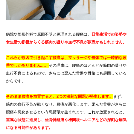
病院や整形外科で原因不明と処理される腰痛は、
日常生活での姿勢や
食生活の影響からくる筋肉の凝りや血行不良が原因かもしれません。
これらが原因で引き起こす腰痛は、マッサージや整体では一時的な改
善でしかありません
…
。
その理由は、腰痛のほとんどが筋肉の凝りや
血行不良によるもので、さらには歪んだ骨盤や骨格にも起因している
からです。
そのまま腰痛を放置すると、
2
つの深刻な問題が発生します。
まず、
筋肉の血行不良が酷くなり、腰痛が悪化します。歪んだ骨盤がさらに
腰痛を悪化させるという悪循環が生まれます。これが放置されると、
重篤な状態に進展し、坐骨神経痛や椎間板ヘルニアなどの深刻な病気
になる可能性があります。