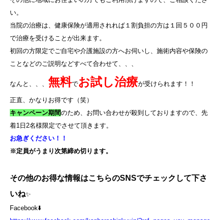
い。
当院の治療は、健康保険が適用されれば１割負担の方は１回５００円
で治療を受けることが出来ます。
初回の方限定でご自宅や介護施設の方へお伺いし、施術内容や保険の
ことなどのご説明などすべて合わせて、、、
無料
お試し治療
なんと、、、
で
が受けられます！！
正直、かなりお得です（笑）
キャンペーン期間
のため、お問い合わせが殺到しておりますので、先
着
1
日
2
名様限定でさせて頂きます。
お急ぎください！！
※定員がうまり次第締め切ります。
その他のお得な情報はこちらのSNSでチェックして下さ
いね
✨
Facebook⬇️