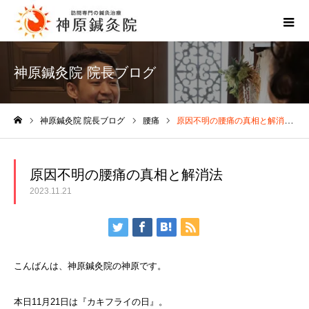
神原鍼灸院 院長ブログ
神原鍼灸院 院長ブログ
腰痛
原因不明の腰痛の真相と解消法
ホーム
原因不明の腰痛の真相と解消法
2023.11.21
こんばんは、神原鍼灸院の神原です。
本日
11
月
21
日は『カキフライの日』。