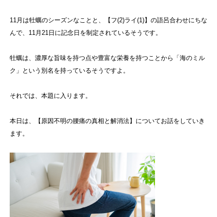
11
月は牡蠣のシーズンなことと、【フ
(2)
ライ
(1)
】の語呂合わせにちな
んで、
11
月
21
日に記念日を制定されているそうです。
牡蠣は、濃厚な旨味を持つ点や豊富な栄養を持つことから「海のミル
ク」という別名を持っているそうですよ。
それでは、本題に入ります。
本日は、【原因不明の腰痛の真相と解消法】についてお話をしていき
ます。