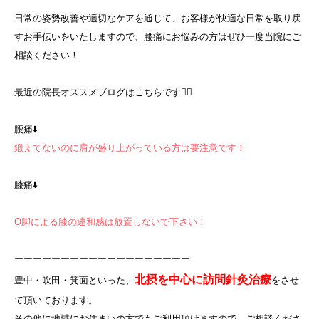
日常の姿勢改善や適切なケアを通じて、お客様が快適な日常を取り戻
すお手伝いをいたしますので、腰痛にお悩みの方はぜひ一度当院にご
相談ください！
最近の院長オススメブログはこちらです
💁‍♀️
腰痛
⬇️
鍛えてないのに肩が盛り上がっている方は要注意です！
膝痛
⬇️
O
脚による膝の違和感は放置しないで下さい！
ーーーーーーーーーーーーーーーーーーー
北摂を中心に訪問針灸治療
豊中・吹田・箕面といった、
をさせ
て頂いております。
その他に地域にお住まいの方でもご利用頂けますので、ご相談くださ