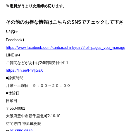
※定員がうまり次第締め切ります。
その他のお得な情報はこちらのSNSでチェックして下さ
いね
✨
Facebook⬇️
https://www.facebook.com/kanbarashinkyuin/?ref=pages_you_manage
LINE＠⬇️
ご質問などがあれば24時間受付中💁‍♀️
https://lin.ee/Ph4jSsX
■診療時間
月曜～土曜日 ９：００～２０：００
■休診日
日曜日
〒560-0081
大阪府豊中市新千里北町2-16-10
訪問専門 神原鍼灸院