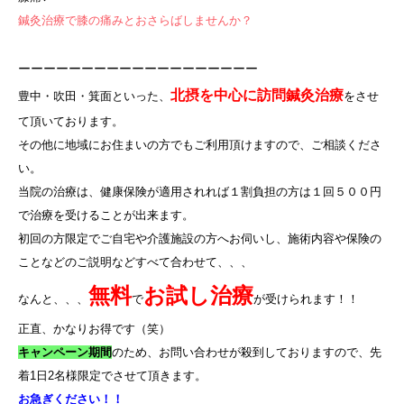
鍼灸治療で膝の痛みとおさらばしませんか？
ーーーーーーーーーーーーーーーーーーー
北摂を中心に訪問鍼灸治療
豊中・吹田・箕面といった、
をさせ
て頂いております。
その他に地域にお住まいの方でもご利用頂けますので、ご相談くださ
い。
当院の治療は、健康保険が適用されれば１割負担の方は１回５００円
で治療を受けることが出来ます。
初回の方限定でご自宅や介護施設の方へお伺いし、施術内容や保険の
ことなどのご説明などすべて合わせて、、、
無料
お試し治療
なんと、、、
で
が受けられます！！
正直、かなりお得です（笑）
キャンペーン期間
のため、お問い合わせが殺到しておりますので、先
着
1
日
2
名様限定でさせて頂きます。
お急ぎください！！