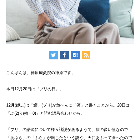
こんばんは、神原鍼灸院の神原です。
本日12月20日は『ブリの日』。
12月(師走)は「鰤」(ブリ)が魚へんに「師」と書くことから。20日は
「ぶ(2)り(輪＝0)」と読む語呂合わせから。
「ブリ」の語源について様々諸説があるようで、脂の多い魚なので
「あぶら」の「ぶら」が転じたという説や、火にあぶって食べたので