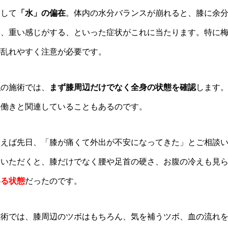
そして
「水」の偏在
。体内の水分バランスが崩れると、膝に余
い、重い感じがする、といった症状がこれに当たります。特に
が乱れやすく注意が必要です。
私の施術では、
まず膝周辺だけでなく全身の状態を確認
します
の働きと関連していることもあるのです。
例えば先日、「膝が痛くて外出が不安になってきた」とご相談
ていただくと、膝だけでなく腰や足首の硬さ、お腹の冷えも見
いる状態
だったのです。
施術では、膝周辺のツボはもちろん、気を補うツボ、血の流れ