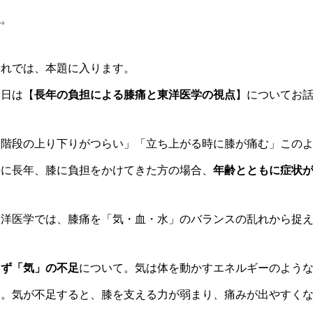
ね。
それでは、本題に入ります。
本日は【
長年の負担による膝痛と東洋医学の視点
】についてお
「階段の上り下りがつらい」「立ち上がる時に膝が痛む」この
特に長年、膝に負担をかけてきた方の場合、
年齢とともに症状
東洋医学では、膝痛を「気・血・水」のバランスの乱れから捉
まず「気」の不足
について。気は体を動かすエネルギーのよう
す。気が不足すると、膝を支える力が弱まり、痛みが出やすく