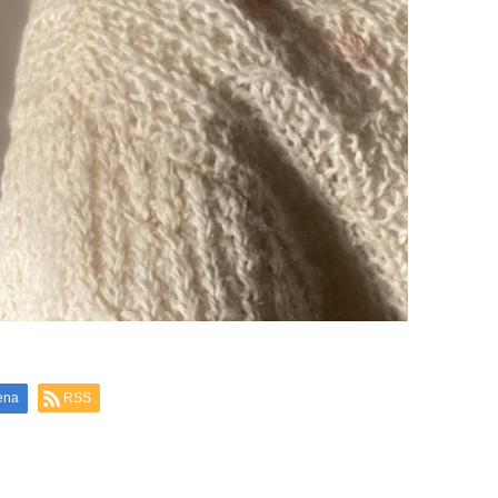
ena
RSS