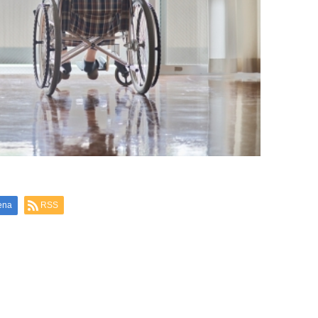
ena
RSS