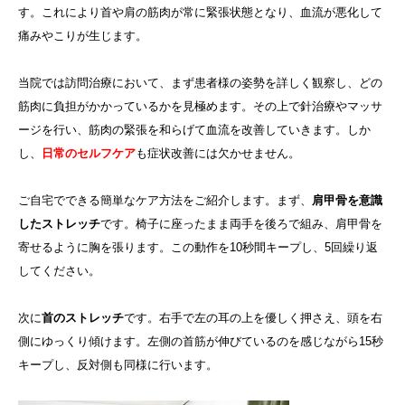
す。これにより首や肩の筋肉が常に緊張状態となり、血流が悪化して
痛みやこりが生じます。
当院では訪問治療において、まず患者様の姿勢を詳しく観察し、どの
筋肉に負担がかかっているかを見極めます。その上で針治療やマッサ
ージを行い、筋肉の緊張を和らげて血流を改善していきます。しか
し、
日常のセルフケア
も症状改善には欠かせません。
ご自宅でできる簡単なケア方法をご紹介します。まず、
肩甲骨を意識
したストレッチ
です。椅子に座ったまま両手を後ろで組み、肩甲骨を
寄せるように胸を張ります。この動作を10秒間キープし、5回繰り返
してください。
次に
首のストレッチ
です。右手で左の耳の上を優しく押さえ、頭を右
側にゆっくり傾けます。左側の首筋が伸びているのを感じながら15秒
キープし、反対側も同様に行います。