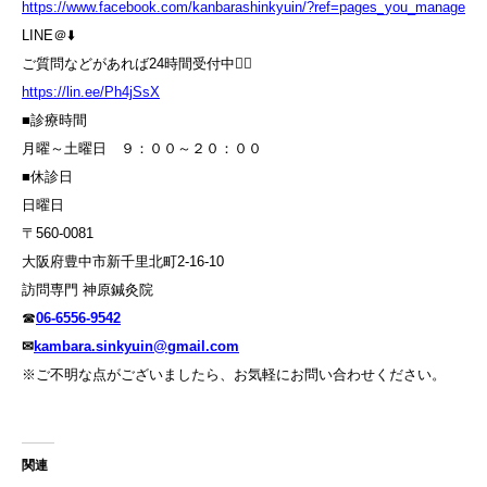
https://www.facebook.com/kanbarashinkyuin/?ref=pages_you_manage
LINE＠⬇️
ご質問などがあれば24時間受付中💁‍♀️
https://lin.ee/Ph4jSsX
■診療時間
月曜～土曜日 ９：００～２０：００
■休診日
日曜日
〒560-0081
大阪府豊中市新千里北町2-16-10
訪問専門 神原鍼灸院
☎
06-6556-9542
✉
kambara.sinkyuin@gmail.com
※ご不明な点がございましたら、お気軽にお問い合わせください。
関連