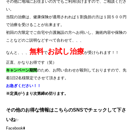
その他に地域にお住まいの方でもご利用頂けますので、ご相談くださ
い。
当院の治療は、健康保険が適用されれば１割負担の方は１回５００円
で治療を受けることが出来ます。
初回の方限定でご自宅や介護施設の方へお伺いし、施術内容や保険の
ことなどのご説明などすべて合わせて、、、
無料
お試し治療
なんと、、、
で
が受けられます！！
正直、かなりお得です（笑）
キャンペーン期間
のため、お問い合わせが殺到しておりますので、先
着
1
日
2
名様限定でさせて頂きます。
お急ぎください！！
※定員がうまり次第締め切ります。
その他のお得な情報はこちらのSNSでチェックして下さ
いね
✨
Facebook⬇️