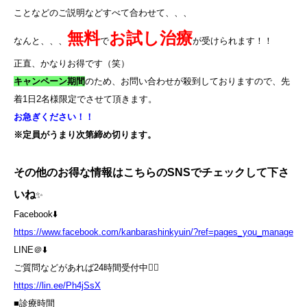
ことなどのご説明などすべて合わせて、、、
無料
お試し治療
なんと、、、
で
が受けられます！！
正直、かなりお得です（笑）
キャンペーン期間
のため、お問い合わせが殺到しておりますので、先
着
1
日
2
名様限定でさせて頂きます。
お急ぎください！！
※定員がうまり次第締め切ります。
その他のお得な情報はこちらのSNSでチェックして下さ
いね
✨
Facebook⬇️
https://www.facebook.com/kanbarashinkyuin/?ref=pages_you_manage
LINE＠⬇️
ご質問などがあれば24時間受付中💁‍♀️
https://lin.ee/Ph4jSsX
■診療時間