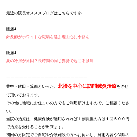
最近の院長オススメブログはこちらです👍
膝痛⬇️
針灸師がホワイトな職場を選ぶ理由心に余裕を
腰痛⬇️
夏の冷房が原因？長時間の同じ姿勢で起こる腰痛
ーーーーーーーーーーーーーーーーーーー
北摂を中心に訪問鍼灸治療
豊中・吹田・箕面といった、
をさせ
て頂いております。
その他に地域にお住まいの方でもご利用頂けますので、ご相談くださ
い。
当院の治療は、健康保険が適用されれば１割負担の方は１回５００円
で治療を受けることが出来ます。
初回の方限定でご自宅や介護施設の方へお伺いし、施術内容や保険の