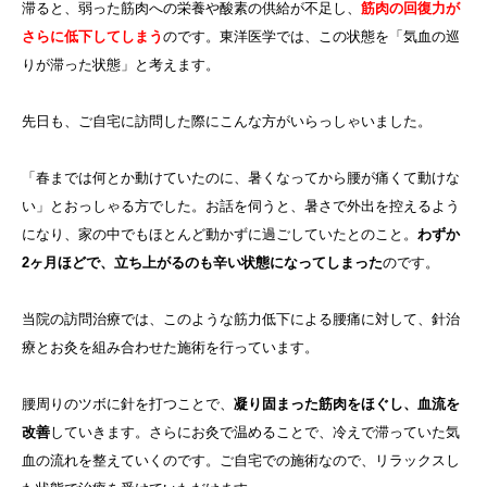
滞ると、弱った筋肉への栄養や酸素の供給が不足し、
筋肉の回復力が
さらに低下してしまう
のです。東洋医学では、この状態を「気血の巡
りが滞った状態」と考えます。
先日も、ご自宅に訪問した際にこんな方がいらっしゃいました。
「春までは何とか動けていたのに、暑くなってから腰が痛くて動けな
い」とおっしゃる方でした。お話を伺うと、暑さで外出を控えるよう
になり、家の中でもほとんど動かずに過ごしていたとのこと。
わずか
2ヶ月ほどで、立ち上がるのも辛い状態になってしまった
のです。
当院の訪問治療では、このような筋力低下による腰痛に対して、針治
療とお灸を組み合わせた施術を行っています。
腰周りのツボに針を打つことで、
凝り固まった筋肉をほぐし、血流を
改善
していきます。さらにお灸で温めることで、冷えで滞っていた気
血の流れを整えていくのです。ご自宅での施術なので、リラックスし