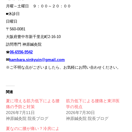
月曜～土曜日 ９：００～２０：００
■休診日
日曜日
〒560-0081
大阪府豊中市新千里北町2-16-10
訪問専門 神原鍼灸院
☎
06-6556-9542
✉
kambara.sinkyuin@gmail.com
※ご不明な点がございましたら、お気軽にお問い合わせください。
関連
夏に増える筋力低下による腰
筋力低下による腰痛と東洋医
痛の予防と対策
学の視点
2026年7月11日
2026年7月30日
神原鍼灸院 院長ブログ
神原鍼灸院 院長ブログ
夏なのに腰が痛い？冷房によ