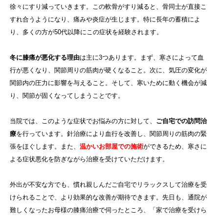
徐々にすり減っていきます。この軟骨がすり減ると、骨同士が直接こ
すれ合うようになり、痛みや炎症が生じます。特に長年の蓄積によ
り、多くの方が50代以降にこの症状を経験されます。
冬に膝痛が悪化する理由
は主に3つあります。まず、寒さによって血
行が悪くなり、関節周りの筋肉が硬くなること。次に、気圧の変化が
関節内の圧力に影響を与えること。そして、寒いために動く機会が減
り、関節が固くなってしまうことです。
当院では、このような症状でお悩みの方に対して、
ご自宅での訪問治
療
を行っています。針治療により血行を改善し、関節周りの筋肉の緊
張をほぐします。また、
温かいお部屋での施術
ができるため、寒さに
よる症状悪化を防ぎながら治療を受けていただけます。
外出が不安な方でも、慣れ親しんだご自宅でリラックスして治療を受
けられることで、より効果的な改善が期待できます。先日も、通院が
難しくなったお母様の膝痛治療で伺ったところ、「家で治療を受けら