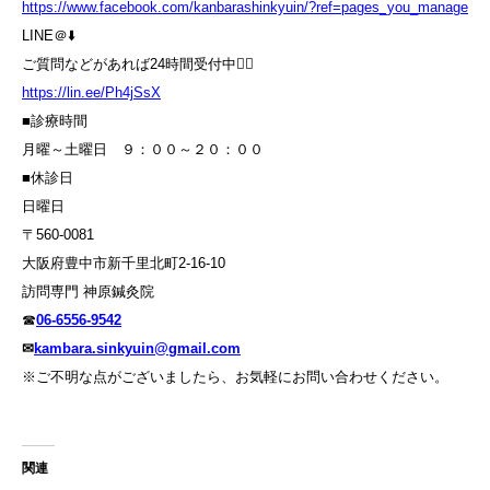
https://www.facebook.com/kanbarashinkyuin/?ref=pages_you_manage
LINE＠⬇️
ご質問などがあれば24時間受付中💁‍♀️
https://lin.ee/Ph4jSsX
■診療時間
月曜～土曜日 ９：００～２０：００
■休診日
日曜日
〒560-0081
大阪府豊中市新千里北町2-16-10
訪問専門 神原鍼灸院
☎
06-6556-9542
✉
kambara.sinkyuin@gmail.com
※ご不明な点がございましたら、お気軽にお問い合わせください。
関連