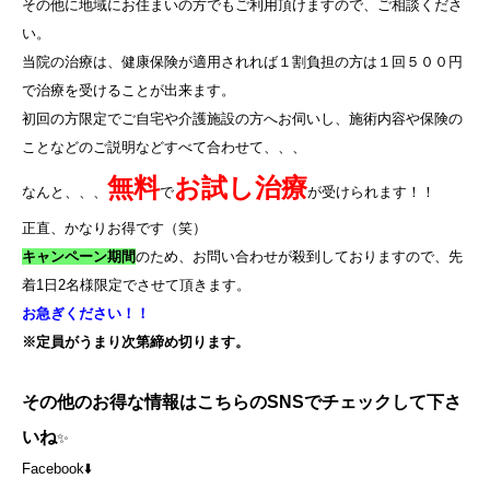
その他に地域にお住まいの方でもご利用頂けますので、ご相談くださ
い。
当院の治療は、健康保険が適用されれば１割負担の方は１回５００円
で治療を受けることが出来ます。
初回の方限定でご自宅や介護施設の方へお伺いし、施術内容や保険の
ことなどのご説明などすべて合わせて、、、
無料
お試し治療
なんと、、、
で
が受けられます！！
正直、かなりお得です（笑）
キャンペーン期間
のため、お問い合わせが殺到しておりますので、先
着
1
日
2
名様限定でさせて頂きます。
お急ぎください！！
※定員がうまり次第締め切ります。
その他のお得な情報はこちらのSNSでチェックして下さ
いね
✨
Facebook⬇️