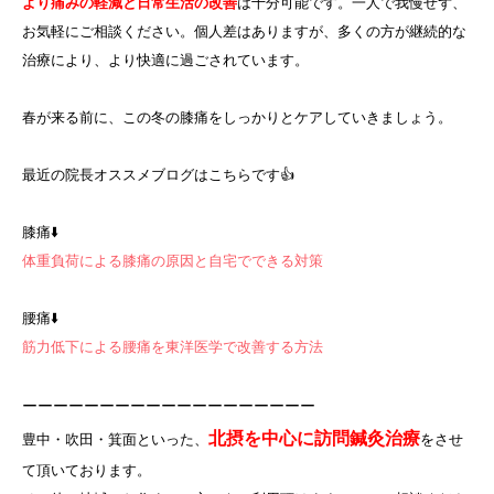
より痛みの軽減と日常生活の改善
は十分可能です。一人で我慢せず、
お気軽にご相談ください。個人差はありますが、多くの方が継続的な
治療により、より快適に過ごされています。
春が来る前に、この冬の膝痛をしっかりとケアしていきましょう。
最近の院長オススメブログはこちらです👍
膝痛⬇️
体重負荷による膝痛の原因と自宅でできる対策
腰痛⬇️
筋力低下による腰痛を東洋医学で改善する方法
ーーーーーーーーーーーーーーーーーーー
北摂を中心に訪問鍼灸治療
豊中・吹田・箕面といった、
をさせ
て頂いております。