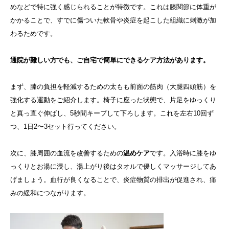
めなどで特に強く感じられることが特徴です。これは膝関節に体重が
かかることで、すでに傷ついた軟骨や炎症を起こした組織に刺激が加
わるためです。
通院が難しい方でも、ご自宅で簡単にできるケア方法があります。
まず、膝の負担を軽減するための太もも前面の筋肉（大腿四頭筋）を
強化する運動をご紹介します。椅子に座った状態で、片足をゆっくり
と真っ直ぐ伸ばし、5秒間キープして下ろします。これを左右10回ず
つ、1日2〜3セット行ってください。
次に、膝周囲の血流を改善するための
温めケア
です。入浴時に膝をゆ
っくりとお湯に浸し、湯上がり後はタオルで優しくマッサージしてあ
げましょう。血行が良くなることで、炎症物質の排出が促進され、痛
みの緩和につながります。