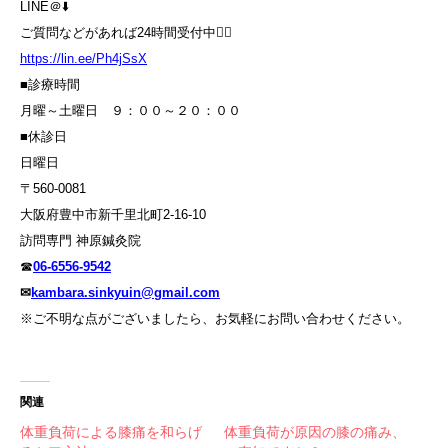
LINE＠⬇️
ご質問などがあれば24時間受付中💁‍♀️
https://lin.ee/Ph4jSsX
■診療時間
月曜～土曜日 ９：００～２０：００
■休診日
日曜日
〒560-0081
大阪府豊中市新千里北町2-16-10
訪問専門 神原鍼灸院
☎
06-6556-9542
✉
kambara.sinkyuin@gmail.com
※ご不明な点がございましたら、お気軽にお問い合わせください。
関連
体重負荷による膝痛を和らげ
体重負荷が原因の膝の痛み、