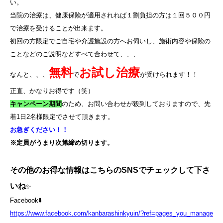
い。
当院の治療は、健康保険が適用されれば１割負担の方は１回５００円
で治療を受けることが出来ます。
初回の方限定でご自宅や介護施設の方へお伺いし、施術内容や保険の
ことなどのご説明などすべて合わせて、、、
無料
お試し治療
なんと、、、
で
が受けられます！！
正直、かなりお得です（笑）
キャンペーン期間
のため、お問い合わせが殺到しておりますので、先
着
1
日
2
名様限定でさせて頂きます。
お急ぎください！！
※定員がうまり次第締め切ります。
その他のお得な情報はこちらのSNSでチェックして下さ
いね
✨
Facebook⬇️
https://www.facebook.com/kanbarashinkyuin/?ref=pages_you_manage