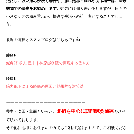
ただし、強い痛みが続く場合や、膝に熱感・腫れがある場合は、医療
機関での診察をお勧めします。
効果には個人差がありますが、日々の
小さなケアの積み重ねが、快適な生活への第一歩となることでしょ
う。
最近の院長オススメブログはこちらです👍
膝痛⬇️
鍼灸師 求人 豊中｜神原鍼灸院で実現する働き方
膝痛⬇️
筋力低下による膝痛の原因と効果的な対策法
ーーーーーーーーーーーーーーーーーーー
北摂を中心に訪問鍼灸治療
豊中・吹田・箕面といった、
をさせ
て頂いております。
その他に地域にお住まいの方でもご利用頂けますので、ご相談くださ