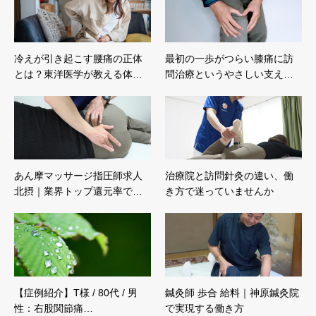
冷えが引き起こす腰痛の正体
最初の一歩がつらい膝痛に訪
とは？東洋医学が教える体…
問治療というやさしい支え…
あん摩マッサージ指圧師求人
治療院と訪問針灸の違い、働
北摂｜業界トップ還元率で…
き方で迷っていませんか
【症例紹介】T様 / 80代 / 男
鍼灸師 歩合 給料｜神原鍼灸院
性：右股関節痛…
で実現する働き方