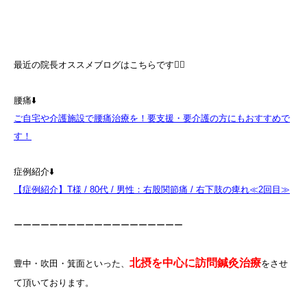
最近の院長オススメブログはこちらです💁‍♀️
腰痛⬇️
ご自宅や介護施設で腰痛治療を！要支援・要介護の方にもおすすめで
す！
症例紹介⬇️
【症例紹介】T様 / 80代 / 男性：右股関節痛 / 右下肢の痺れ≪2回目≫
ーーーーーーーーーーーーーーーーーーー
北摂を中心に訪問鍼灸治療
豊中・吹田・箕面といった、
をさせ
て頂いております。