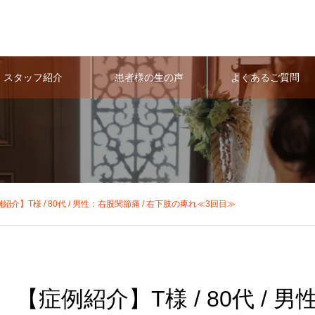
スタッフ紹介
患者様の生の声
よくあるご質問
紹介】T様 / 80代 / 男性：右股関節痛 / 右下肢の痺れ≪3回目≫
【症例紹介】T様 / 80代 / 