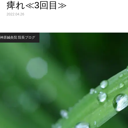
痺れ≪3回目≫
2022.04.26
神原鍼灸院 院長ブログ