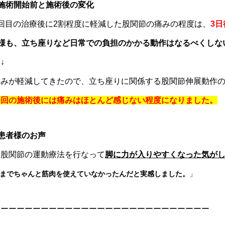
■施術開始前と施術後の変化
2回目の治療後に2割程度に軽減した股関節の痛みの程度は、
3
T様も、立ち座りなど日常での負担のかかる動作はなるべくしな
↓
痛みが軽減してきたので、立ち座りに関係する股関節伸展動作
今回の施術後には痛みはほとんど感じない程度になりました。
■患者様のお声
「股関節の運動療法を行なって
脚に力が入りやすくなった気が
までちゃんと筋肉を使えていなかったんだと実感しました。
」
ーーーーーーーーーーーーーーーーーーーーーーーーーーー