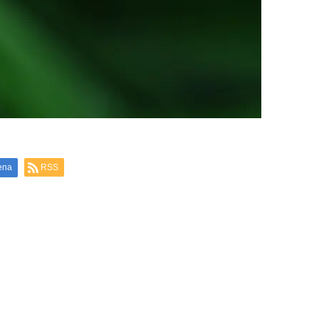
ena
RSS