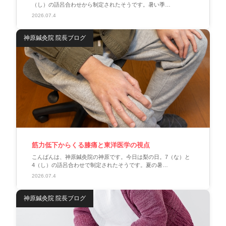
（し）の語呂合わせから制定されたそうです。暑い季…
2026.07.4
神原鍼灸院 院長ブログ
筋力低下からくる膝痛と東洋医学の視点
こんばんは、神原鍼灸院の神原です。今日は梨の日。7（な）と
4（し）の語呂合わせで制定されたそうです。夏の暑…
2026.07.4
神原鍼灸院 院長ブログ