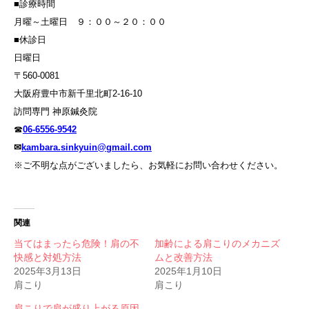
■診療時間
月曜～土曜日 ９：００～２０：００
■休診日
日曜日
〒560-0081
大阪府豊中市新千里北町2-16-10
訪問専門 神原鍼灸院
☎
06-6556-9542
✉
kambara.sinkyuin@gmail.com
※ご不明な点がございましたら、お気軽にお問い合わせください。
関連
当てはまったら危険！肩の不
加齢による肩こりのメカニズ
快感と対処方法
ムと改善方法
2025年3月13日
2025年1月10日
肩こり
肩こり
肩こりで肩が盛り上がる原因