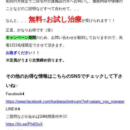
初回の方限定でご自宅や介護施設の方へお伺いし、施術内容や保険の
ことなどのご説明などすべて合わせて、、、
無料
お試し治療
なんと、、、
で
が受けられます！！
正直、かなりお得です（笑）
キャンペーン期間
のため、お問い合わせが殺到しておりますので、先
着
1
日
2
名様限定でさせて頂きます。
お急ぎください！！
※定員がうまり次第締め切ります。
その他のお得な情報はこちらのSNSでチェックして下さ
いね
✨
Facebook⬇️
https://www.facebook.com/kanbarashinkyuin/?ref=pages_you_manage
LINE＠⬇️
ご質問などがあれば24時間受付中💁‍♀️
https://lin.ee/Ph4jSsX