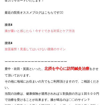
全力でサポートいたします！
最近の院長オススメブログはこちらです💁‍♀️
膝痛⬇️
膝が重いと感じたら！今すぐできる対策とケア方法
腰痛⬇️
放置厳禁！見逃してはいけない腰痛のサイン
ーーーーーーーーーーーーーーーーーーー
北摂を中心に訪問鍼灸治療
豊中・吹田・箕面といった、
をさせ
て頂いております。
その他に地域にお住まいの方でもご利用頂けますので、ご相談くださ
い。
当院の治療は、健康保険が適用されれば１割負担の方は１回５００円
で治療を受けることが出来ます。膝が鳴るのは〇〇のサイン？