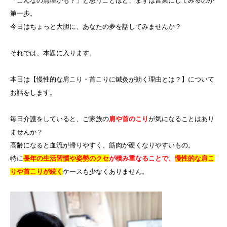
「こんなの無理かも？」と思うことほど、まずは言葉にしてみるのが
第一歩。
今日はちょっと大胆に、あなたの夢を話してみませんか？
それでは、本題に入ります。
本日は【慢性的な肩こり・首こりに鍼灸が効く理由とは？】について
お話をします。
毎日介護をしていると、ご家族の
肩や首のこり
が気になることはあり
ませんか？
高齢になると血流が滞りやすく、筋肉が硬くなりやすいもの。
特に
長年の生活習慣や姿勢のクセ
が積み重なることで、
慢性的な肩こ
りや首こりが続く
ケースも少なくありません。