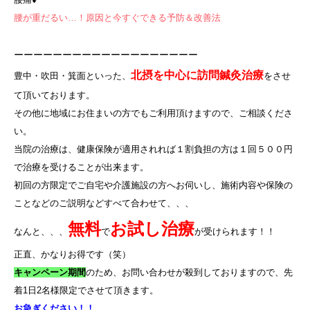
腰が重だるい…！原因と今すぐできる予防＆改善法
ーーーーーーーーーーーーーーーーーーー
北摂を中心に訪問鍼灸治療
豊中・吹田・箕面といった、
をさせ
て頂いております。
その他に地域にお住まいの方でもご利用頂けますので、ご相談くださ
い。
当院の治療は、健康保険が適用されれば１割負担の方は１回５００円
で治療を受けることが出来ます。
初回の方限定でご自宅や介護施設の方へお伺いし、施術内容や保険の
ことなどのご説明などすべて合わせて、、、
無料
お試し治療
なんと、、、
で
が受けられます！！
正直、かなりお得です（笑）
キャンペーン期間
のため、お問い合わせが殺到しておりますので、先
着
1
日
2
名様限定でさせて頂きます。
お急ぎください！！