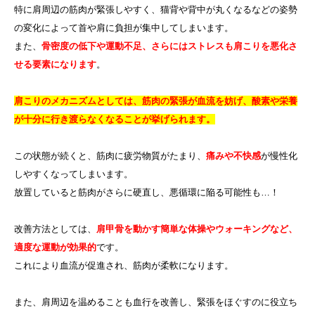
特に肩周辺の筋肉が緊張しやすく、猫背や背中が丸くなるなどの姿勢
の変化によって首や肩に負担が集中してしまいます。
また、
骨密度の低下や運動不足、さらにはストレスも肩こりを悪化さ
せる要素になります
。
肩こりのメカニズムとしては、筋肉の緊張が血流を妨げ、酸素や栄養
が十分に行き渡らなくなることが挙げられます。
この状態が続くと、筋肉に疲労物質がたまり、
痛みや不快感
が慢性化
しやすくなってしまいます。
放置していると筋肉がさらに硬直し、悪循環に陥る可能性も…！
改善方法としては、
肩甲骨を動かす簡単な体操やウォーキングなど、
適度な運動が効果的
です。
これにより血流が促進され、筋肉が柔軟になります。
また、肩周辺を温めることも血行を改善し、緊張をほぐすのに役立ち