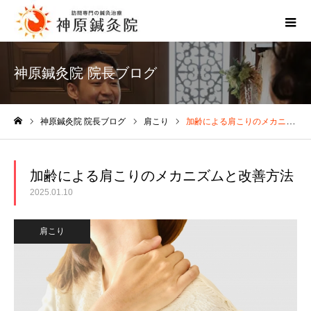
神原鍼灸院 院長ブログ
神原鍼灸院 院長ブログ
肩こり
加齢による肩こりのメカニズムと改善方法
ホーム
加齢による肩こりのメカニズムと改善方法
2025.01.10
肩こり