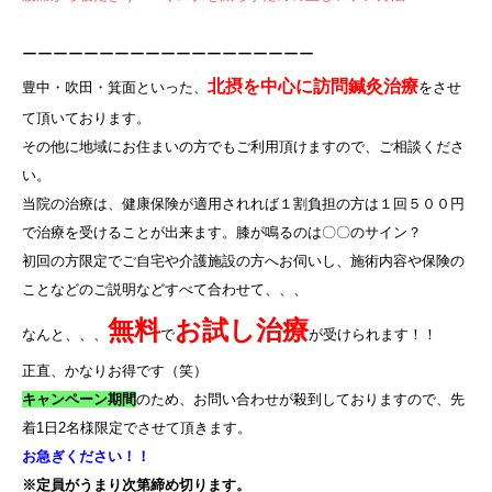
ーーーーーーーーーーーーーーーーーーー
北摂を中心に訪問鍼灸治療
豊中・吹田・箕面といった、
をさせ
て頂いております。
その他に地域にお住まいの方でもご利用頂けますので、ご相談くださ
い。
当院の治療は、健康保険が適用されれば１割負担の方は１回５００円
で治療を受けることが出来ます。膝が鳴るのは〇〇のサイン？
初回の方限定でご自宅や介護施設の方へお伺いし、施術内容や保険の
ことなどのご説明などすべて合わせて、、、
無料
お試し治療
なんと、、、
で
が受けられます！！
正直、かなりお得です（笑）
キャンペーン期間
のため、お問い合わせが殺到しておりますので、先
着
1
日
2
名様限定でさせて頂きます。
お急ぎください！！
※定員がうまり次第締め切ります。