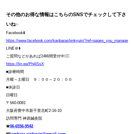
その他のお得な情報はこちらのSNSでチェックして下さ
いね
✨
Facebook⬇️
https://www.facebook.com/kanbarashinkyuin/?ref=pages_you_manage
LINE＠⬇️
ご質問などがあれば24時間受付中💁‍♀️
https://lin.ee/Ph4jSsX
■診療時間
月曜～土曜日 ９：００～２０：００
■休診日
日曜日
〒560-0081
大阪府豊中市新千里北町2-16-10
訪問専門 神原鍼灸院
☎
06-6556-9542
✉
kambara.sinkyuin@gmail.com