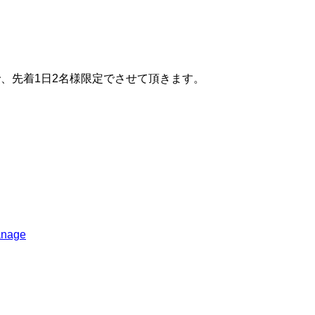
で、先着
1
日
2
名様限定でさせて頂きます。
anage