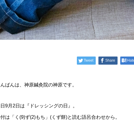
Tweet
Share
Hat
こんばんは、神原鍼灸院の神原です。
本日9月2日は『ドレッシングの日』。
付は「く(9)ず(2)もち」(くず餅)と読む語呂合わせから。