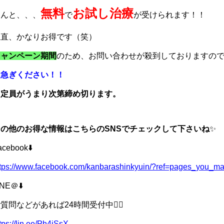
無料
お試し治療
なんと、、、
で
が受けられます！！
正直、かなりお得です（笑）
キャンペーン期間
のため、お問い合わせが殺到しておりますの
お急ぎください！！
※定員がうまり次第締め切ります。
その他のお得な情報はこちらのSNSでチェックして下さいね
✨
acebook⬇️
ttps://www.facebook.com/kanbarashinkyuin/?ref=pages_you_m
INE＠⬇️
質問などがあれば24時間受付中💁‍♀️
tps://lin.ee/Ph4jSsX