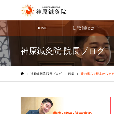
HOME
訪問治療とは
神原鍼灸院 院長ブログ
神原鍼灸院 院長ブログ
膝痛
膝の痛みを根本からケ
ホーム