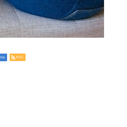
ena
RSS