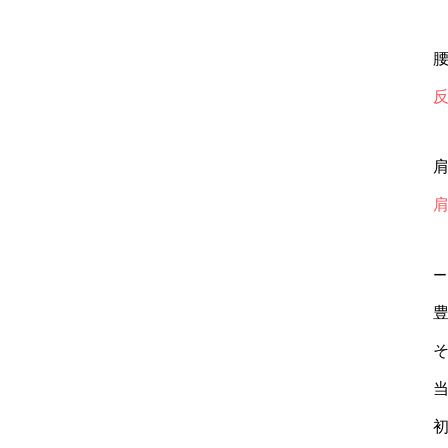
腰
肩
ー