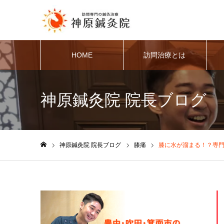
HOME
訪問治療とは
神原鍼灸院 院長ブログ
神原鍼灸院 院長ブログ
膝痛
膝に水が溜まる！？専
ホーム