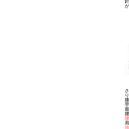
最
腰
肩