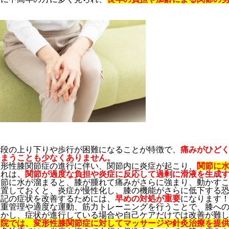
階段の上り下りや歩行が困難になることが特徴で、
痛みがひど
しまうことも少なくありません。
変形性膝関節症の進行に伴い、関節内に炎症が起こり、
関節に
これは
、関節が過度な負担や炎症に反応して過剰に滑液を生成
関節に水が溜まると、膝が腫れて痛みがさらに強まり、動かす
放置しておくと、炎症が慢性化し、膝の機能がさらに低下する
上記の症状を改善するためには、
早めの対処が重要
になります
体重管理や適度な運動、筋力トレーニングを行うことで、膝へ
しかし、症状が進行している場合や自己ケアだけでは改善が難
当院では、変形性膝関節症に対してマッサージや針灸治療を提