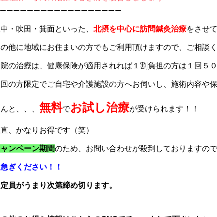
ーーーーーーーーーーーーーーーーーー
豊中・吹田・箕面といった、
北摂を中心に訪問鍼灸治療
をさせ
その他に地域にお住まいの方でもご利用頂けますので、ご相談
当院の治療は、健康保険が適用されれば１割負担の方は１回５
初回の方限定でご自宅や介護施設の方へお伺いし、施術内容や
無料
お試し治療
なんと、、、
で
が受けられます！！
正直、かなりお得です（笑）
キャンペーン期間
のため、お問い合わせが殺到しておりますの
お急ぎください！！
※定員がうまり次第締め切ります。