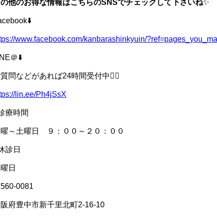
その他のお得な情報はこちらのSNSでチェックして下さいね
✨
acebook⬇️
ttps://www.facebook.com/kanbarashinkyuin/?ref=pages_you_m
INE＠⬇️
質問などがあれば24時間受付中💁‍♀️
tps://lin.ee/Ph4jSsX
診療時間
月曜～土曜日 ９：００～２０：００
休診日
日曜日
560-0081
阪府豊中市新千里北町2-16-10