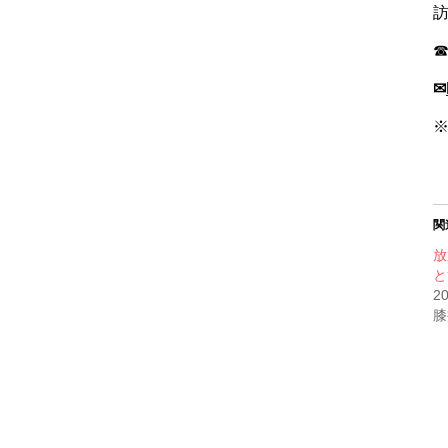
訪
✉
関
放
と
2
膝