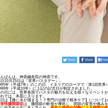
Tweet
Share
Hat
こんばんは、神原鍼灸院の神原です。
日10月25日は『世界パスタデー』。
1995年（平成7年）のこの日、イタリアのローマで「第1回世
998年（平成10年）に上記の記念日が制定されました。
この日には、世界各国でパスタの魅力を伝える様々なイベント
それでは、本題に入ります。
本日は【
膝に水が溜まる！？専門の治療で根本ケア
】について
変形性膝関節症
は、膝関節の軟骨が摩耗し、関節の変形や痛み
特に中高年の方に多く見られ、
長年の負担や加齢による関節の