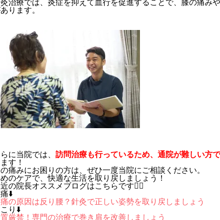
針灸治療では、炎症を抑えて血行を促進することで、膝の痛み
があります。
さらに当院では、
訪問治療も行っているため、通院が難しい方
ります！
膝の痛みにお困りの方は、ぜひ一度当院にご相談ください。
早めのケアで、快適な生活を取り戻しましょう！
近の院長オススメブログはこちらです💁‍♀️
痛⬇️
腰痛の原因は反り腰？針灸で正しい姿勢を取り戻しましょう
こり⬇️
放置厳禁！専門の治療で巻き肩を改善しましょう