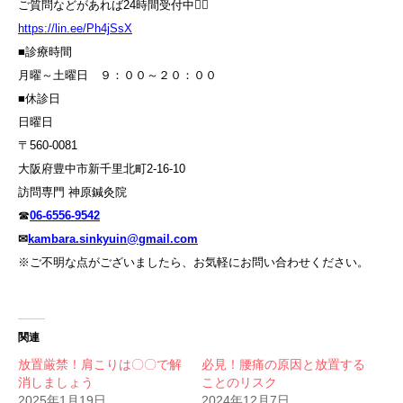
ご質問などがあれば24時間受付中💁‍♀️
https://lin.ee/Ph4jSsX
■診療時間
月曜～土曜日 ９：００～２０：００
■休診日
日曜日
〒560-0081
大阪府豊中市新千里北町2-16-10
訪問専門 神原鍼灸院
☎
06-6556-9542
✉
kambara.sinkyuin@gmail.com
※ご不明な点がございましたら、お気軽にお問い合わせください。
関連
放置厳禁！肩こりは〇〇で解
必見！腰痛の原因と放置する
消しましょう
ことのリスク
2025年1月19日
2024年12月7日