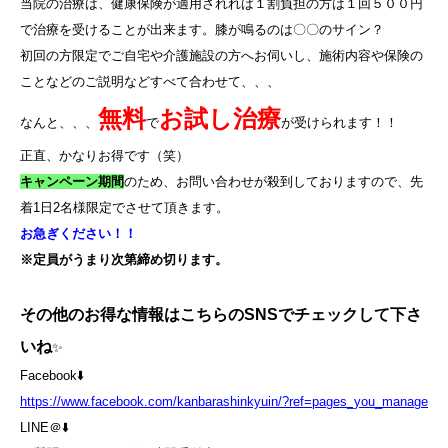
当院の治療は、健康保険が適用されれば１割負担の方は１回５００円
で治療を受けることが出来ます。膝が鳴るのは〇〇のサイン？
初回の方限定でご自宅や介護施設の方へお伺いし、施術内容や保険の
ことなどのご説明などすべて合わせて、、、
無料
お試し治療
なんと、、、
で
が受けられます！！
正直、かなりお得です（笑）
キャンペーン期間
のため、お問い合わせが殺到しておりますので、先
着
1
日
2
名様限定でさせて頂きます。
お急ぎください！！
※定員がうまり次第締め切ります。
その他のお得な情報はこちらのSNSでチェックして下さ
いね
✨
Facebook⬇️
https://www.facebook.com/kanbarashinkyuin/?ref=pages_you_manage
LINE＠⬇️