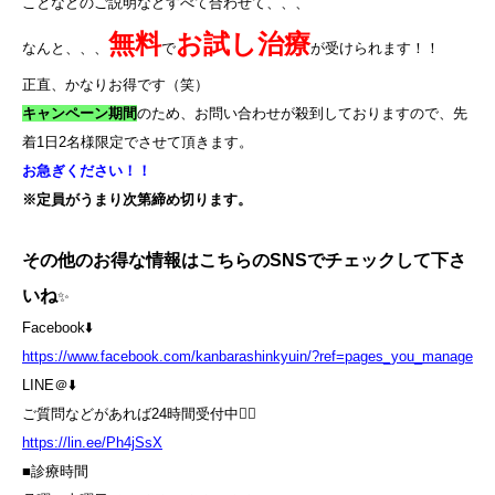
ことなどのご説明などすべて合わせて、、、
無料
お試し治療
なんと、、、
で
が受けられます！！
正直、かなりお得です（笑）
キャンペーン期間
のため、お問い合わせが殺到しておりますので、先
着
1
日
2
名様限定でさせて頂きます。
お急ぎください！！
※定員がうまり次第締め切ります。
その他のお得な情報はこちらのSNSでチェックして下さ
いね
✨
Facebook⬇️
https://www.facebook.com/kanbarashinkyuin/?ref=pages_you_manage
LINE＠⬇️
ご質問などがあれば24時間受付中💁‍♀️
https://lin.ee/Ph4jSsX
■診療時間