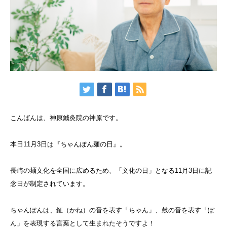
こんばんは、神原鍼灸院の神原です。
本日
11
月
3
日は『ちゃんぽん麺の日』。
長崎の麺文化を全国に広めるため、「文化の日」となる
11
月
3
日に記
念日が制定されています。
ちゃんぽんは、鉦（かね）の音を表す「ちゃん」、鼓の音を表す「ぽ
ん」を表現する言葉として生まれたそうですよ！