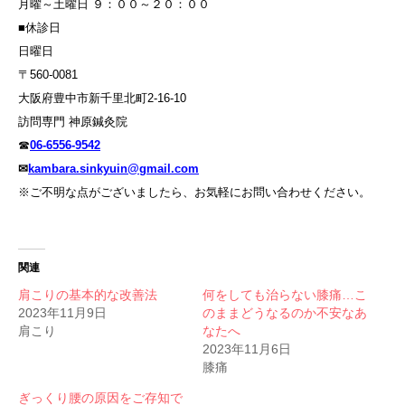
月曜～土曜日 ９：００～２０：００
■休診日
日曜日
〒560-0081
大阪府豊中市新千里北町2-16-10
訪問専門 神原鍼灸院
☎
06-6556-9542
✉
kambara.sinkyuin@gmail.com
※ご不明な点がございましたら、お気軽にお問い合わせください。
関連
肩こりの基本的な改善法
何をしても治らない膝痛…こ
2023年11月9日
のままどうなるのか不安なあ
肩こり
なたへ
2023年11月6日
膝痛
ぎっくり腰の原因をご存知で