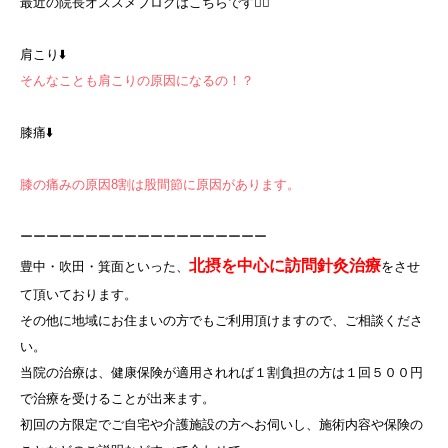
最近の院長オススメブログはこちらです
💁‍♀️
肩こり
⬇️
そんなことも肩こりの原因になるの！？
膝痛
⬇️
膝の痛みの原因8割は股間節に原因があります。
ーーーーーーーーーーーーーーーーーーー
北摂を中心に訪問針灸治療
豊中・吹田・箕面といった、
をさせ
て頂いております。
その他に地域にお住まいの方でもご利用頂けますので、ご相談くださ
い。
当院の治療は、健康保険が適用されれば１割負担の方は１回５００円
で治療を受けることが出来ます。
初回の方限定でご自宅や介護施設の方へお伺いし、施術内容や保険の