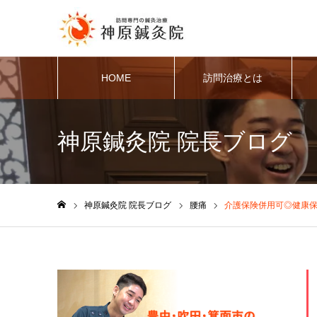
HOME
訪問治療とは
神原鍼灸院 院長ブログ
神原鍼灸院 院長ブログ
腰痛
介護保険併用可◎健康
ホーム