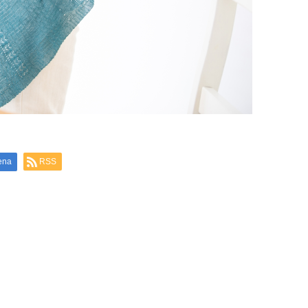
ena
RSS