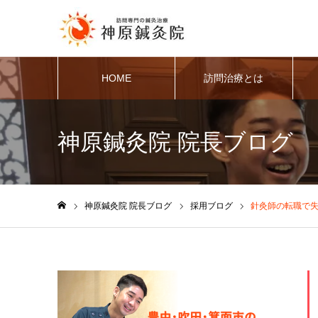
HOME
訪問治療とは
神原鍼灸院 院長ブログ
神原鍼灸院 院長ブログ
採用ブログ
針灸師の転職で
ホーム