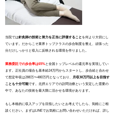
当院では
針灸師の技術と努力を正当に評価すること
を何より大切にし
ています。だからこそ業界トップクラスの歩合制度を整え、頑張った
分だけしっかりと収入に反映される環境を作りました。
業務委託での歩合率は65%
と全国トップレベルの還元率を実現してい
ます。正社員の場合も基本給24万円からスタートし、歩合給と合わせ
て想定年収は288万〜480万円となっており、
月収30万円以上を目指す
ことも十分可能
です。北摂エリアでの訪問治療という安定した需要の
中で、あなたの技術を最大限に活かせる環境があります。
もし本格的に収入アップを目指したいとお考えでしたら、気軽にご相
談ください。まずはLINEでお気軽にお問い合わせいただければ、詳し