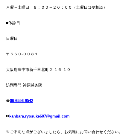
月曜～土曜日 ９：００～２０：００（土曜日は要相談）
■休診日
日曜日
〒５６０-００８１
大阪府豊中市新千里北町２-１６-１０
訪問専門 神原鍼灸院
☎
06-6556-9542
✉
kanbara.ryosuke607@gmail.com
※ご不明な点がございましたら、お気軽にお問い合わせください。