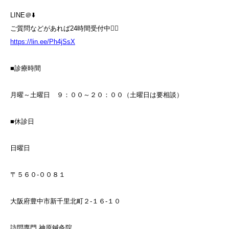
LINE＠⬇️
ご質問などがあれば24時間受付中💁‍♀️
https://lin.ee/Ph4jSsX
■診療時間
月曜～土曜日 ９：００～２０：００（土曜日は要相談）
■休診日
日曜日
〒５６０-００８１
大阪府豊中市新千里北町２-１６-１０
訪問専門 神原鍼灸院