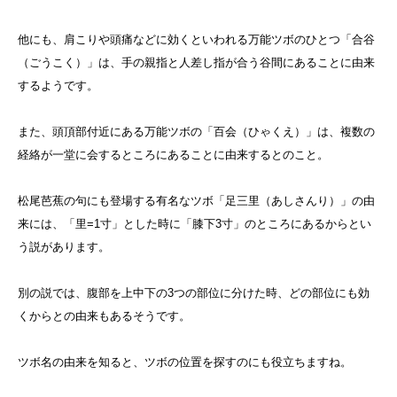
他にも、肩こりや頭痛などに効くといわれる万能ツボのひとつ「合谷
（ごうこく）」は、手の親指と人差し指が合う谷間にあることに由来
するようです。
また、頭頂部付近にある万能ツボの「百会（ひゃくえ）」は、複数の
経絡が一堂に会するところにあることに由来するとのこと。
松尾芭蕉の句にも登場する有名なツボ「足三里（あしさんり）」の由
来には、「里=1寸」とした時に「膝下3寸」のところにあるからとい
う説があります。
別の説では、腹部を上中下の3つの部位に分けた時、どの部位にも効
くからとの由来もあるそうです。
ツボ名の由来を知ると、ツボの位置を探すのにも役立ちますね。