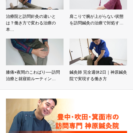
治療院と訪問針灸の違いと
肩こりで腕が上がらない状態
は？働き方で変わる治療の
を訪問鍼灸の治療で対処す…
本…
膝痛×夜間のこわばり──訪問
鍼灸師 完全週休2日｜神原鍼灸
治療と就寝前ルーティン…
院で実現する働き方