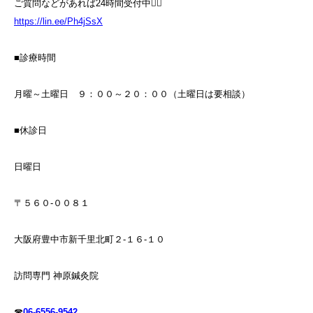
ご質問などがあれば24時間受付中💁‍♀️
https://lin.ee/Ph4jSsX
■診療時間
月曜～土曜日 ９：００～２０：００（土曜日は要相談）
■休診日
日曜日
〒５６０-００８１
大阪府豊中市新千里北町２-１６-１０
訪問専門 神原鍼灸院
☎
06-6556-9542