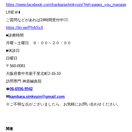
https://www.facebook.com/kanbarashinkyuin/?ref=pages_you_manage
LINE＠⬇️
ご質問などがあれば24時間受付中💁‍♀️
https://lin.ee/Ph4jSsX
■診療時間
月曜～土曜日 ９：００～２０：００
■休診日
日曜日
〒560-0081
大阪府豊中市新千里北町2-16-10
訪問専門 神原鍼灸院
☎
06-6556-9542
✉
kambara.sinkyuin@gmail.com
※ご不明な点がございましたら、お気軽にお問い合わせください。
関連