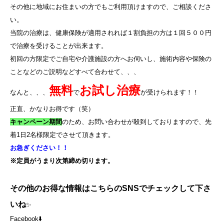
その他に地域にお住まいの方でもご利用頂けますので、ご相談くださ
い。
当院の治療は、健康保険が適用されれば１割負担の方は１回５００円
で治療を受けることが出来ます。
初回の方限定でご自宅や介護施設の方へお伺いし、施術内容や保険の
ことなどのご説明などすべて合わせて、、、
無料
お試し治療
なんと、、、
で
が受けられます！！
正直、かなりお得です（笑）
キャンペーン期間
のため、お問い合わせが殺到しておりますので、先
着
1
日
2
名様限定でさせて頂きます。
お急ぎください！！
※定員がうまり次第締め切ります。
その他のお得な情報はこちらのSNSでチェックして下さ
いね
✨
Facebook⬇️