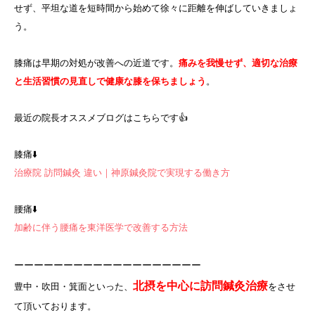
せず、平坦な道を短時間から始めて徐々に距離を伸ばしていきましょ
う。
膝痛は早期の対処が改善への近道です。
痛みを我慢せず、適切な治療
と生活習慣の見直しで健康な膝を保ちましょう
。
最近の院長オススメブログはこちらです👍
膝痛⬇️
治療院 訪問鍼灸 違い｜神原鍼灸院で実現する働き方
腰痛⬇️
加齢に伴う腰痛を東洋医学で改善する方法
ーーーーーーーーーーーーーーーーーーー
北摂を中心に訪問鍼灸治療
豊中・吹田・箕面といった、
をさせ
て頂いております。