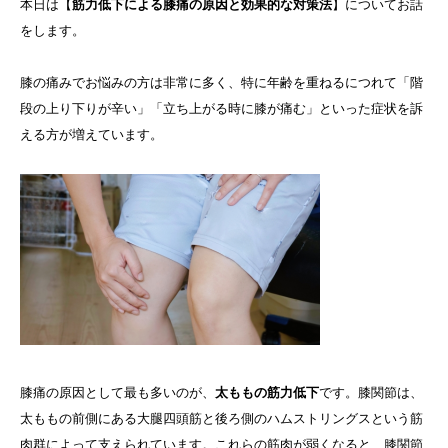
本日は【
筋力低下による膝痛の原因と効果的な対策法
】についてお話
をします。
膝の痛みでお悩みの方は非常に多く、特に年齢を重ねるにつれて「階
段の上り下りが辛い」「立ち上がる時に膝が痛む」といった症状を訴
える方が増えています。
膝痛の原因として最も多いのが、
太ももの筋力低下
です。膝関節は、
太ももの前側にある大腿四頭筋と後ろ側のハムストリングスという筋
肉群によって支えられています。これらの筋肉が弱くなると、膝関節