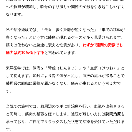
への負担が増加し、軟骨のすり減りや関節の変形を引き起こしやすく
なります。
私の治療経験では、「最近、歩く距離が短くなった」「車での移動が
多くなった」という方に膝痛が現れるケースが多く見受けられます。
筋肉は使わないと急速に衰える性質があり、
わずか1週間の安静でも
筋力は約10％低下する
と言われています。
東洋医学では、膝痛を「腎虚（じんきょ）」や「血瘀（けつお）」と
して捉えます。加齢により腎の気が不足し、血液の流れが滞ることで
膝周辺の組織に栄養が届かなくなり、痛みが生じるという考え方で
す。
当院での施術では、膝周辺のツボに針治療を行い、血流を改善させる
と同時に、筋肉の緊張をほぐします。通院が難しい方には
訪問治療
も
承っており、ご自宅でリラックスした状態で治療を受けていただけま
す。