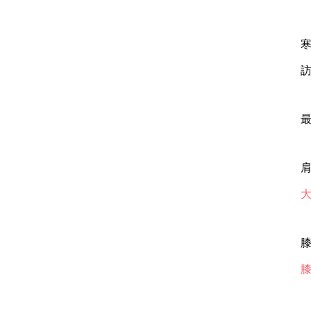
最
肩
膝