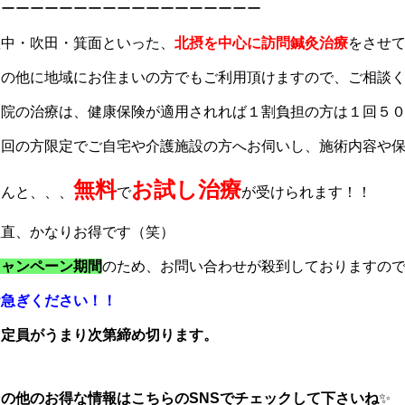
ーーーーーーーーーーーーーーーーーーー
豊中・吹田・箕面といった、
北摂を中心に訪問鍼灸治療
をさせ
その他に地域にお住まいの方でもご利用頂けますので、ご相談
当院の治療は、健康保険が適用されれば１割負担の方は１回５
初回の方限定でご自宅や介護施設の方へお伺いし、施術内容や
無料
お試し治療
なんと、、、
で
が受けられます！！
正直、かなりお得です（笑）
キャンペーン期間
のため、お問い合わせが殺到しておりますの
お急ぎください！！
※定員がうまり次第締め切ります。
その他のお得な情報はこちらのSNSでチェックして下さいね
✨