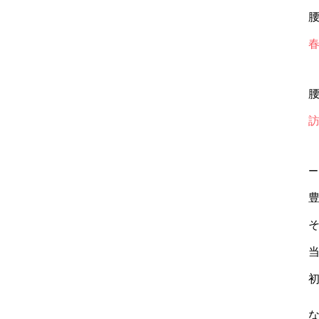
腰
腰
ー