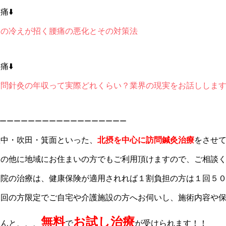
痛⬇️
春の冷えが招く腰痛の悪化とその対策法
痛⬇️
訪問針灸の年収って実際どれくらい？業界の現実をお話ししま
ーーーーーーーーーーーーーーーーーー
豊中・吹田・箕面といった、
北摂を中心に訪問鍼灸治療
をさせ
その他に地域にお住まいの方でもご利用頂けますので、ご相談
当院の治療は、健康保険が適用されれば１割負担の方は１回５
初回の方限定でご自宅や介護施設の方へお伺いし、施術内容や
無料
お試し治療
なんと、、、
で
が受けられます！！