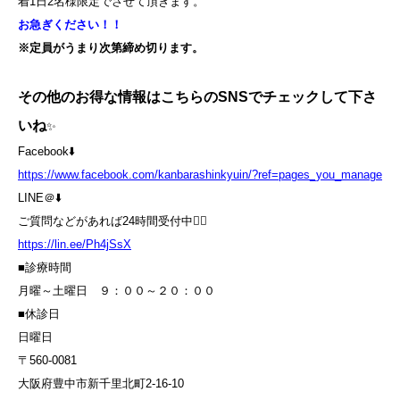
着
1
日
2
名様限定でさせて頂きます。
お急ぎください！！
※定員がうまり次第締め切ります。
その他のお得な情報はこちらのSNSでチェックして下さ
いね
✨
Facebook⬇️
https://www.facebook.com/kanbarashinkyuin/?ref=pages_you_manage
LINE＠⬇️
ご質問などがあれば24時間受付中💁‍♀️
https://lin.ee/Ph4jSsX
■診療時間
月曜～土曜日 ９：００～２０：００
■休診日
日曜日
〒560-0081
大阪府豊中市新千里北町2-16-10