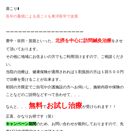
肩こり⬇️
長年の蓄積による肩こりを東洋医学で改善
ーーーーーーーーーーーーーーーーーーー
北摂を中心に訪問鍼灸治療
豊中・吹田・箕面といった、
をさせ
て頂いております。
その他に地域にお住まいの方でもご利用頂けますので、ご相談くださ
い。
当院の治療は、健康保険が適用されれば１割負担の方は１回５００円
で治療を受けることが出来ます。
初回の方限定でご自宅や介護施設の方へお伺いし、施術内容や保険の
ことなどのご説明などすべて合わせて、、、
無料
お試し治療
なんと、、、
で
が受けられます！！
正直、かなりお得です（笑）
キャンペーン期間
のため、お問い合わせが殺到しておりますので、先