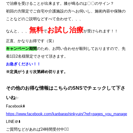
で治療を受けることが出来ます。膝が鳴るのは〇〇のサイン？
初回の方限定でご自宅や介護施設の方へお伺いし、施術内容や保険の
ことなどのご説明などすべて合わせて、、、
無料
お試し治療
なんと、、、
で
が受けられます！！
正直、かなりお得です（笑）
キャンペーン期間
のため、お問い合わせが殺到しておりますので、先
着
1
日
2
名様限定でさせて頂きます。
お急ぎください！！
※定員がうまり次第締め切ります。
その他のお得な情報はこちらのSNSでチェックして下さ
いね
✨
Facebook⬇️
https://www.facebook.com/kanbarashinkyuin/?ref=pages_you_manage
LINE＠⬇️
ご質問などがあれば24時間受付中💁‍♀️