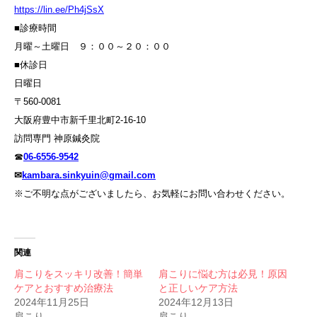
https://lin.ee/Ph4jSsX
■診療時間
月曜～土曜日 ９：００～２０：００
■休診日
日曜日
〒560-0081
大阪府豊中市新千里北町2-16-10
訪問専門 神原鍼灸院
☎
06-6556-9542
✉
kambara.sinkyuin@gmail.com
※ご不明な点がございましたら、お気軽にお問い合わせください。
関連
肩こりをスッキリ改善！簡単
肩こりに悩む方は必見！原因
ケアとおすすめ治療法
と正しいケア方法
2024年11月25日
2024年12月13日
肩こり
肩こり