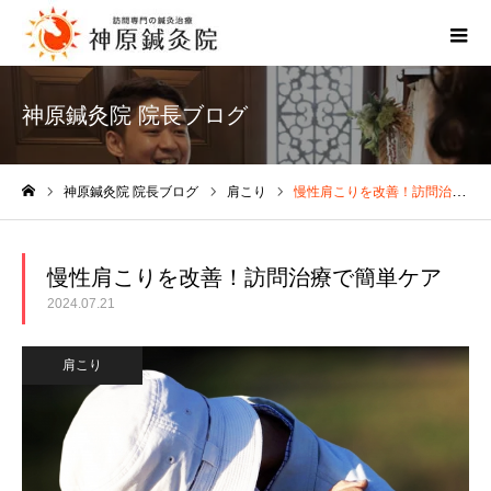
神原鍼灸院 院長ブログ
神原鍼灸院 院長ブログ
肩こり
慢性肩こりを改善！訪問治療で簡単ケア
ホーム
慢性肩こりを改善！訪問治療で簡単ケア
2024.07.21
肩こり