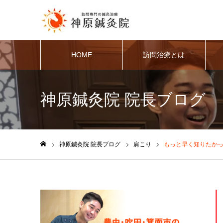
HOME
訪問治療とは
神原鍼灸院 院長ブログ
神原鍼灸院 院長ブログ
肩こり
もっと早く知りたか
ホーム