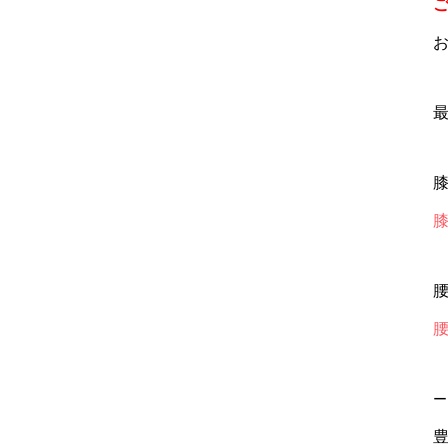
最
膝
腰
ー