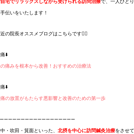
ご自宅でリラックスしながら受けられる訪問治療
で、一人ひと
お手伝いをいたします！
近の院長オススメブログはこちらです💁‍♀️
痛⬇️
膝の痛みを根本から改善！おすすめの治療法
痛⬇️
腰痛の放置がもたらす悪影響と改善のための第一歩
ーーーーーーーーーーーーーーーーーー
豊中・吹田・箕面といった、
北摂を中心に訪問鍼灸治療
をさせ