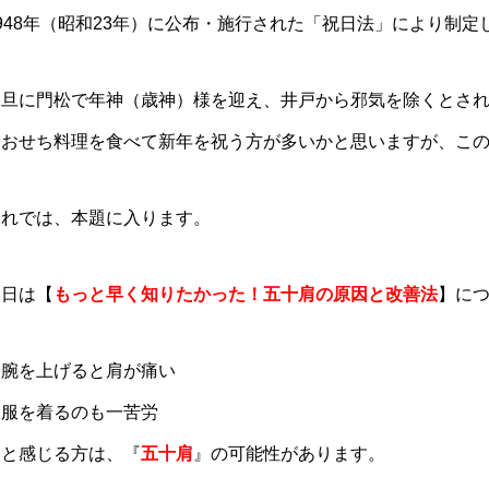
948年（昭和23年）に公布・施行された「祝日法」により制定
元旦に門松で年神（歳神）様を迎え、井戸から邪気を除くとさ
やおせち料理を食べて新年を祝う方が多いかと思いますが、こ
それでは、本題に入ります。
本日は【
もっと早く知りたかった！五十肩の原因と改善法
】に
・腕を上げると肩が痛い
・服を着るのも一苦労
…と感じる方は、『
五十肩
』の可能性があります。