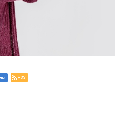
ena
RSS