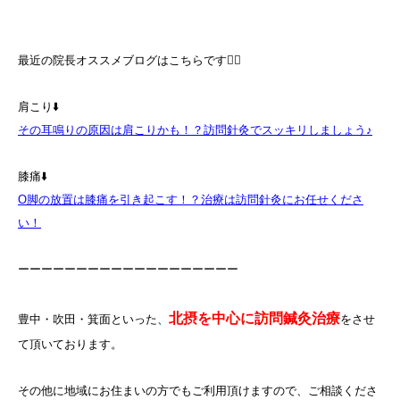
最近の院長オススメブログはこちらです💁‍♀️
肩こり⬇️
その耳鳴りの原因は肩こりかも！？訪問針灸でスッキリしましょう♪
膝痛⬇️
O脚の放置は膝痛を引き起こす！？治療は訪問針灸にお任せくださ
い！
ーーーーーーーーーーーーーーーーーーー
北摂を中心に訪問鍼灸治療
豊中・吹田・箕面といった、
をさせ
て頂いております。
その他に地域にお住まいの方でもご利用頂けますので、ご相談くださ