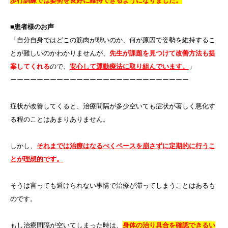
歩行訓練では姿勢を良好に維持できるようになりました。
■患者様のお声
「自分自身ではどこの筋肉が弱いのか、何が原因で姿勢を維持するこ
とが難しいのかわかりませんが、
先生が課題を見つけて改善方法も提
案してくれる
ので、
安心して運動療法に取り組んでいます。
」
ーーーーーーーーーーーーーーーーーーーーーーーーーーー
症状が改善してくると、治療間隔が多少空いても症状が著しく悪化す
る程のことはあまりありません。
しかし、
それまでは治療はなるべくペースを崩さずに定期的に行うこ
とが理想的です。
そうは言っても避けられない事情で治療が滞ってしまうことはあるも
のです。
もし治療間隔が空いてしまった時は、
身体の治り具合を確認できるい