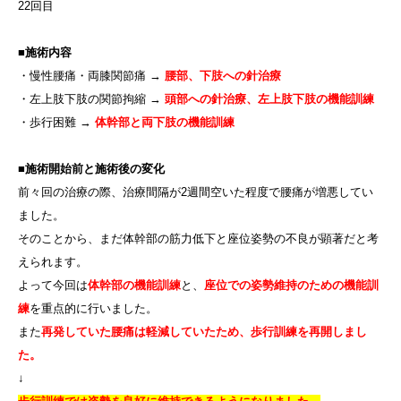
22回目
■施術内容
・慢性腰痛・両膝関節痛 →
腰部、下肢への針治療
・左上肢下肢の関節拘縮 →
頭部への針治療、左上肢下肢の機能訓練
・歩行困難 →
体幹部と両下肢の機能訓練
■施術開始前と施術後の変化
前々回の治療の際、治療間隔が2週間空いた程度で腰痛が増悪してい
ました。
そのことから、まだ体幹部の筋力低下と座位姿勢の不良が顕著だと考
えられます。
よって今回は
体幹部の機能訓練
と、
座位での姿勢維持のための機能訓
練
を重点的に行いました。
また
再発していた腰痛は軽減していたため、歩行訓練を再開しまし
た。
↓