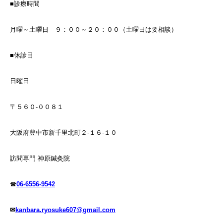
■診療時間
月曜～土曜日 ９：００～２０：００（土曜日は要相談）
■休診日
日曜日
〒５６０-００８１
大阪府豊中市新千里北町２-１６-１０
訪問専門 神原鍼灸院
☎
06-6556-9542
✉
kanbara.ryosuke607@gmail.com