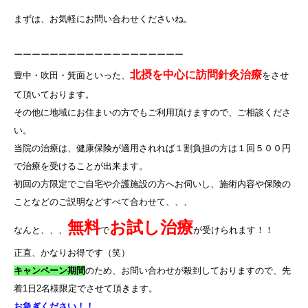
まずは、お気軽にお問い合わせくださいね。
ーーーーーーーーーーーーーーーーーーー
北摂を中心に訪問針灸治療
豊中・吹田・箕面といった、
をさせ
て頂いております。
その他に地域にお住まいの方でもご利用頂けますので、ご相談くださ
い。
当院の治療は、健康保険が適用されれば１割負担の方は１回５００円
で治療を受けることが出来ます。
初回の方限定でご自宅や介護施設の方へお伺いし、施術内容や保険の
ことなどのご説明などすべて合わせて、、、
無料
お試し治療
なんと、、、
で
が受けられます！！
正直、かなりお得です（笑）
キャンペーン期間
のため、お問い合わせが殺到しておりますので、先
着
1
日
2
名様限定でさせて頂きます。
お急ぎください！！