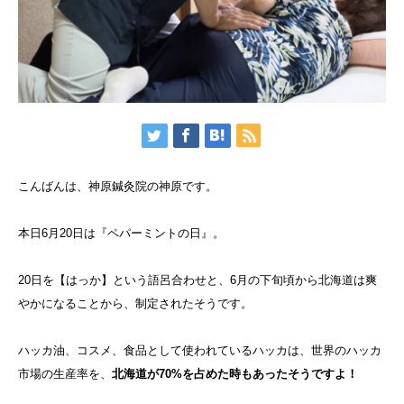
こんばんは、神原鍼灸院の神原です。
本日
6
月
20
日は『ペパーミントの日』。
20
日を【はっか】という語呂合わせと、
6
月の下旬頃から北海道は爽
やかになることから、
制定されたそうです。
ハッカ油、コスメ、食品として使われているハッカは、世界のハッカ
市場の生産率を、
北海道が
70%
を占めた時もあったそうですよ！