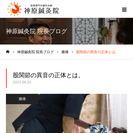
神原鍼灸院 院長ブログ
神原鍼灸院 院長ブログ
膝痛
股関節の異音の正体とは。
ホーム
股関節の異音の正体とは。
2023.06.20
膝痛