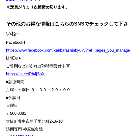
※定員がうまり次第締め切ります。
その他のお得な情報はこちらのSNSでチェックして下さ
いね
✨
Facebook⬇️
https://www.facebook.com/kanbarashinkyuin/?ref=pages_you_manage
LINE＠⬇️
ご質問などがあれば24時間受付中💁‍♀️
https://lin.ee/Ph4jSsX
■診療時間
月曜～土曜日 ９：００～２０：００
■休診日
日曜日
〒560-0081
大阪府豊中市新千里北町2-16-10
訪問専門 神原鍼灸院