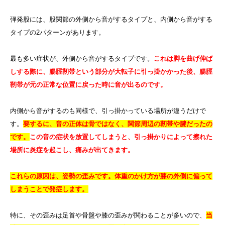
弾発股には、股関節の外側から音がするタイプと、内側から音がする
タイプの
2
パターンがあります。
最も多い症状が、外側から音がするタイプです。
これは脚を曲げ伸ば
しする際に、腸脛靭帯という部分が大転子に引っ掛かかった後、腸脛
靭帯が元の正常な位置に戻った時に音が出るのです。
内側から音がするのも同様で、引っ掛かっている場所が違うだけで
す。
要するに、音の正体は骨ではなく、関節周辺の靭帯や腱だったの
です。
この音の症状を放置してしまうと、引っ掛かりによって擦れた
場所に炎症を起こし、痛みが出てきます。
これらの原因は、姿勢の歪みです。体重のかけ方が膝の外側に偏って
しまうことで発症します。
特に、その歪みは足首や骨盤や膝の歪みが関わることが多いので、
当