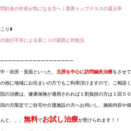
訪問針灸の年収が気になる方へ｜業界トップクラスの還元率
こり⬇️
春の血行不良による肩こりの原因と対処法
ーーーーーーーーーーーーーーーーーー
豊中・吹田・箕面といった、
北摂を中心に訪問鍼灸治療
をさせ
その他に地域にお住まいの方でもご利用頂けますので、ご相談
当院の治療は、健康保険が適用されれば１割負担の方は１回５
初回の方限定でご自宅や介護施設の方へお伺いし、施術内容や
無料
お試し治療
なんと、、、
で
が受けられます！！