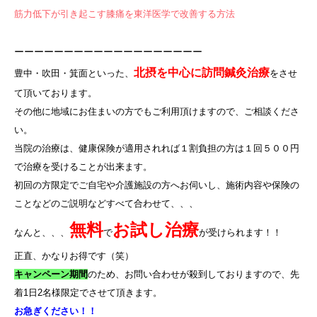
筋力低下が引き起こす膝痛を東洋医学で改善する方法
ーーーーーーーーーーーーーーーーーーー
北摂を中心に訪問鍼灸治療
豊中・吹田・箕面といった、
をさせ
て頂いております。
その他に地域にお住まいの方でもご利用頂けますので、ご相談くださ
い。
当院の治療は、健康保険が適用されれば１割負担の方は１回５００円
で治療を受けることが出来ます。
初回の方限定でご自宅や介護施設の方へお伺いし、施術内容や保険の
ことなどのご説明などすべて合わせて、、、
無料
お試し治療
なんと、、、
で
が受けられます！！
正直、かなりお得です（笑）
キャンペーン期間
のため、お問い合わせが殺到しておりますので、先
着
1
日
2
名様限定でさせて頂きます。
お急ぎください！！