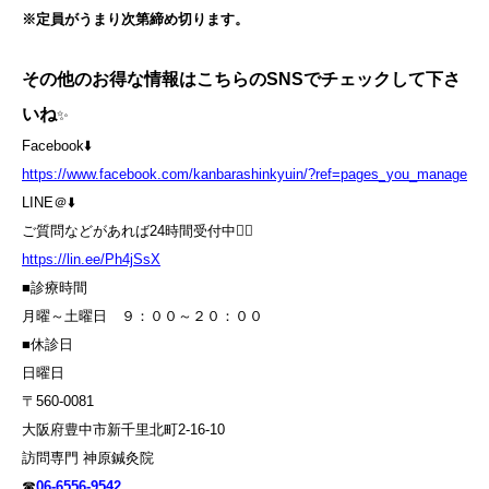
※定員がうまり次第締め切ります。
その他のお得な情報はこちらのSNSでチェックして下さ
いね
✨
Facebook⬇️
https://www.facebook.com/kanbarashinkyuin/?ref=pages_you_manage
LINE＠⬇️
ご質問などがあれば24時間受付中💁‍♀️
https://lin.ee/Ph4jSsX
■診療時間
月曜～土曜日 ９：００～２０：００
■休診日
日曜日
〒560-0081
大阪府豊中市新千里北町2-16-10
訪問専門 神原鍼灸院
☎
06-6556-9542