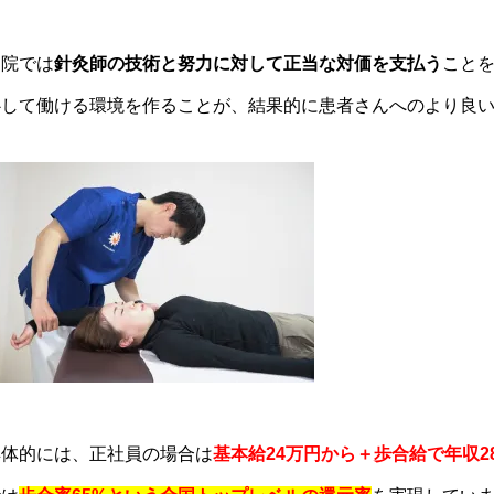
当院では
針灸師の技術と努力に対して正当な対価を支払う
こと
心して働ける環境を作ることが、結果的に患者さんへのより良
具体的には、正社員の場合は
基本給24万円から＋歩合給で年収28