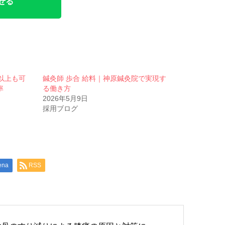
せる
以上も可
鍼灸師 歩合 給料｜神原鍼灸院で実現す
率
る働き方
2026年5月9日
採用ブログ
ena
RSS