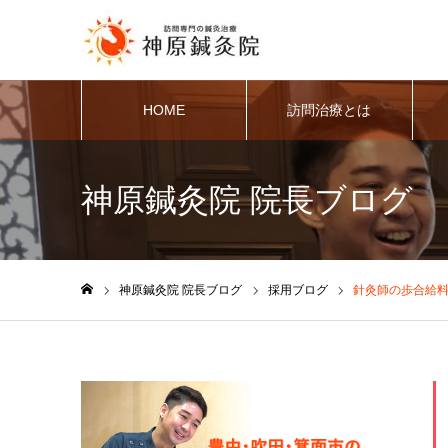
HOME
訪問治療とは
神原鍼灸院 院長ブログ
神原鍼灸院 院長ブログ
採用ブログ
針灸師の歩合給料
ホーム