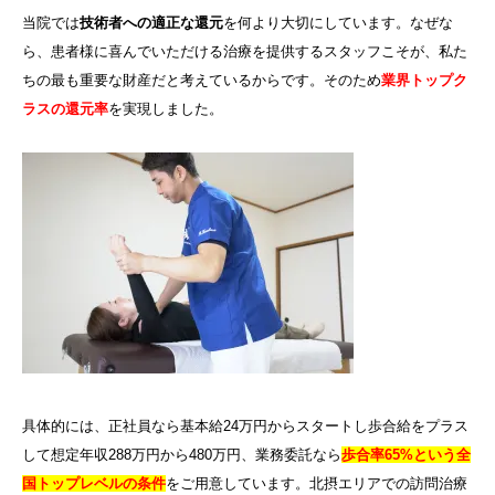
当院では
技術者への適正な還元
を何より大切にしています。なぜな
ら、患者様に喜んでいただける治療を提供するスタッフこそが、私た
ちの最も重要な財産だと考えているからです。そのため
業界トップク
ラスの還元率
を実現しました。
具体的には、正社員なら基本給24万円からスタートし歩合給をプラス
して想定年収288万円から480万円、業務委託なら
歩合率65%という全
国トップレベルの条件
をご用意しています。北摂エリアでの訪問治療