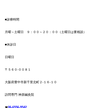
■診療時間
月曜～土曜日 ９：００～２０：００（土曜日は要相談）
■休診日
日曜日
〒５６０-００８１
大阪府豊中市新千里北町２-１６-１０
訪問専門 神原鍼灸院
☎
06-6556-9542