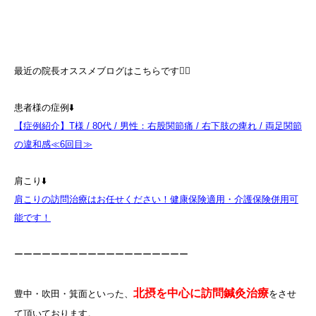
最近の院長オススメブログはこちらです💁‍♀️
患者様の症例⬇️
【症例紹介】T様 / 80代 / 男性：右股関節痛 / 右下肢の痺れ / 両足関節
の違和感≪6回目≫
肩こり⬇️
肩こりの訪問治療はお任せください！健康保険適用・介護保険併用可
能です！
ーーーーーーーーーーーーーーーーーーー
北摂を中心に訪問鍼灸治療
豊中・吹田・箕面といった、
をさせ
て頂いております。