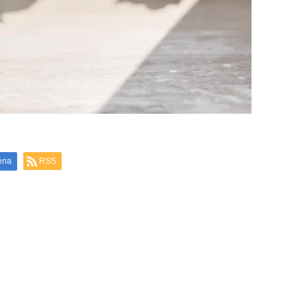
ena
RSS