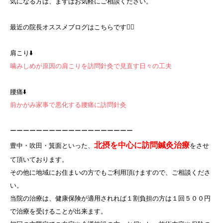
気になる方は、まずはお気軽にご相談ください。
最近の院長オススメブログはこちらです💁‍♀️
肩こり⬇️
噛みしめが原因の肩こりを訪問針灸で見直す日々の工夫
腰痛⬇️
前かがみ家事で悪化する腰痛に訪問針灸
ーーーーーーーーーーーーーーーーーーー
北摂を中心に訪問鍼灸治療
豊中・吹田・箕面といった、
をさせ
て頂いております。
その他に地域にお住まいの方でもご利用頂けますので、ご相談くださ
い。
当院の治療は、健康保険が適用されれば１割負担の方は１回５００円
で治療を受けることが出来ます。