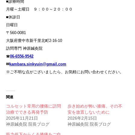
■診療時間
月曜～土曜日 ９：００～２０：００
■休診日
日曜日
〒560-0081
大阪府豊中市新千里北町2-16-10
訪問専門 神原鍼灸院
☎
06-6556-9542
✉
kambara.sinkyuin@gmail.com
※ご不明な点がございましたら、お気軽にお問い合わせください。
関連
コルセット常用の腰痛に訪問
歩き始めが怖い膝痛、その不
治療でできる再発予防
安を放置しないために
2025年11月21日
2026年2月15日
神原鍼灸院 院長ブログ
神原鍼灸院 院長ブログ
筋力低下からくる膝痛をご自