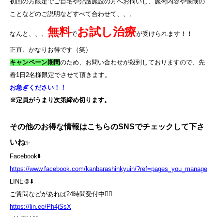
初回の方限定でご自宅や介護施設の方へお伺いし、施術内容や保険の
ことなどのご説明などすべて合わせて、、、
無料
お試し治療
なんと、、、
で
が受けられます！！
正直、かなりお得です（笑）
キャンペーン期間
のため、お問い合わせが殺到しておりますので、先
着
1
日
2
名様限定でさせて頂きます。
お急ぎください！！
※定員がうまり次第締め切ります。
その他のお得な情報はこちらのSNSでチェックして下さ
いね
✨
Facebook⬇️
https://www.facebook.com/kanbarashinkyuin/?ref=pages_you_manage
LINE＠⬇️
ご質問などがあれば24時間受付中💁‍♀️
https://lin.ee/Ph4jSsX