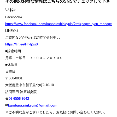
その他のお得な情報はこちらのSNSでチェックして下さ
いね
✨
Facebook⬇️
https://www.facebook.com/kanbarashinkyuin/?ref=pages_you_manage
LINE＠⬇️
ご質問などがあれば24時間受付中💁‍♀️
https://lin.ee/Ph4jSsX
■診療時間
月曜～土曜日 ９：００～２０：００
■休診日
日曜日
〒560-0081
大阪府豊中市新千里北町2-16-10
訪問専門 神原鍼灸院
☎
06-6556-9542
✉
kambara.sinkyuin@gmail.com
※ご不明な点がございましたら、お気軽にお問い合わせください。