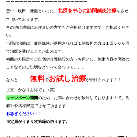
ーーーーーーーーーーーーーーーーーーー
北摂を中心に訪問鍼灸治療
豊中・吹田・箕面といった、
をさせ
て頂いております。
その他に地域にお住まいの方でもご利用頂けますので、ご相談くださ
い。
当院の治療は、健康保険が適用されれば１割負担の方は１回５００円
で治療を受けることが出来ます。
初回の方限定でご自宅や介護施設の方へお伺いし、施術内容や保険の
ことなどのご説明などすべて合わせて、、、
無料
お試し治療
なんと、、、
で
が受けられます！！
正直、かなりお得です（笑）
キャンペーン期間
のため、お問い合わせが殺到しておりますので、先
着
1
日
2
名様限定でさせて頂きます。
お急ぎください！！
※定員がうまり次第締め切ります。