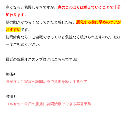
寒くなると我慢しがちですが、
肩のこわばりは整えていくことで十分
変わります。
朝の動きがつらくなってきたと感じたら、
悪化する前に早めのケアが
おすすめ
です。
訪問針灸なら、ご自宅でゆっくりと負担なく続けられますので、ぜひ
一度ご相談ください。
最近の院長オススメブログはこちらです💁‍♀️
膝痛⬇️
膝が疼くご家族へ訪問治療で負担を軽くするケア
腰痛⬇️
コルセット常用の腰痛に訪問治療でできる再発予防