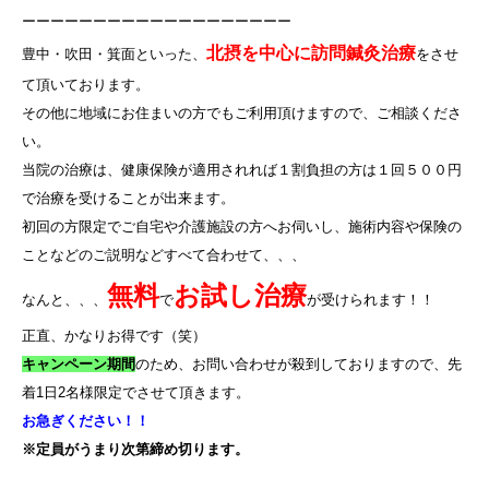
ーーーーーーーーーーーーーーーーーーー
北摂を中心に訪問鍼灸治療
豊中・吹田・箕面といった、
をさせ
て頂いております。
その他に地域にお住まいの方でもご利用頂けますので、ご相談くださ
い。
当院の治療は、健康保険が適用されれば１割負担の方は１回５００円
で治療を受けることが出来ます。
初回の方限定でご自宅や介護施設の方へお伺いし、施術内容や保険の
ことなどのご説明などすべて合わせて、、、
無料
お試し治療
なんと、、、
で
が受けられます！！
正直、かなりお得です（笑）
キャンペーン期間
のため、お問い合わせが殺到しておりますので、先
着
1
日
2
名様限定でさせて頂きます。
お急ぎください！！
※定員がうまり次第締め切ります。