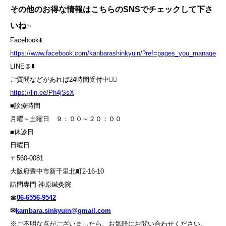
その他のお得な情報はこちらのSNSでチェックして下さ
いね
✨
Facebook⬇️
https://www.facebook.com/kanbarashinkyuin/?ref=pages_you_manage
LINE＠⬇️
ご質問などがあれば24時間受付中💁‍♀️
https://lin.ee/Ph4jSsX
■診療時間
月曜～土曜日 ９：００～２０：００
■休診日
日曜日
〒560-0081
大阪府豊中市新千里北町2-16-10
訪問専門 神原鍼灸院
☎
06-6556-9542
✉
kambara.sinkyuin@gmail.com
※ご不明な点がございましたら、お気軽にお問い合わせください。