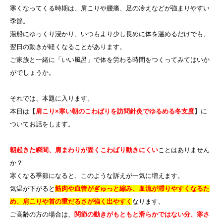
寒くなってくる時期は、肩こりや腰痛、足の冷えなどが強まりやすい
季節。
湯船にゆっくり浸かり、いつもより少し長めに体を温めるだけでも、
翌日の動きが軽くなることがあります。
ご家族と一緒に「いい風呂」で体を労わる時間をつくってみてはいか
がでしょうか。
それでは、本題に入ります。
本日は【
肩こり×寒い朝のこわばりを訪問針灸でゆるめる冬支度
】に
ついてお話をします。
朝起きた瞬間、肩まわりが固くこわばり動きにくい
ことはありません
か？
寒くなる季節になると、このような訴えが一気に増えます。
気温が下がると
筋肉や血管がぎゅっと縮み、血流が滞りやすくなるた
め、肩こりや首の重だるさが強く出やすく
なります。
ご高齢の方の場合は、
関節の動きがもともと滑らかではない分、寒さ