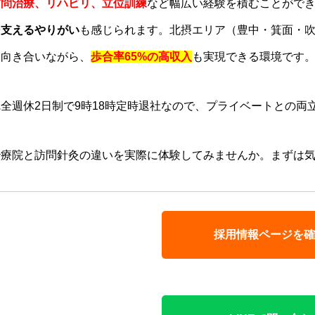
訪問治療、リハビリ、立位訓練
など幅広い経験を積むことがで
を支えるやりがい
も感じられます。北摂エリア（豊中・箕面・
り向き合いながら、
歩合率65%の高収入
も実現できる環境です
完全週休2日制で9時18時定時退社なので、プライベートとの両
治療院と訪問針灸の違いを実際に体験してみませんか。まずは気軽
採用情報ページを確