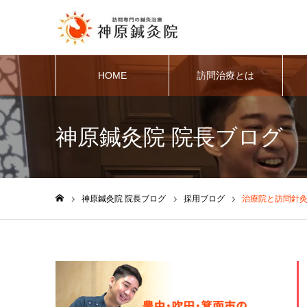
HOME
訪問治療とは
神原鍼灸院 院長ブログ
神原鍼灸院 院長ブログ
採用ブログ
治療院と訪問針
ホーム